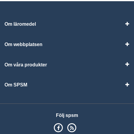
Om läromedel
Vis
Om webbplatsen
Vis
Om våra produkter
Visa
Om SPSM
Vis
Följ spsm
SPSM på Facebook
RSS