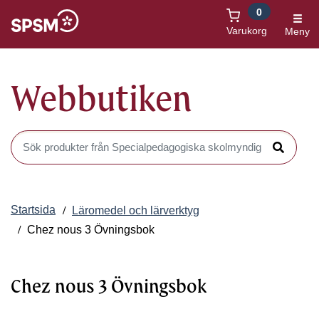
0
Öppnas i nytt fönster
Varukorg
Meny
Webbutiken
Sök produkter i Webbutiken
Sök
Startsida
Läromedel och lärverktyg
Chez nous 3 Övningsbok
Chez nous 3 Övningsbok