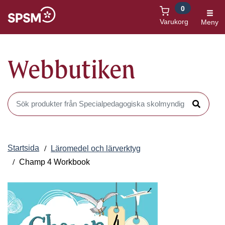
0
Öppnas i nytt fönster
Varukorg
Meny
Webbutiken
Sök produkter i Webbutiken
Sök
Startsida
Läromedel och lärverktyg
Champ 4 Workbook