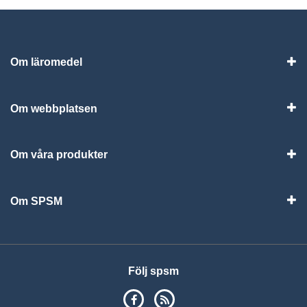
Om läromedel
Vis
Om webbplatsen
Vis
Om våra produkter
Visa
Om SPSM
Vis
Följ spsm
SPSM på Facebook
RSS