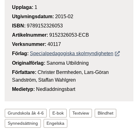
Upplaga:
1
Utgivningsdatum:
2015-02
ISBN:
9789152326053
Artikelnummer:
9152326053-ECB
Verksnummer:
40117
Öppnas i n
Förlag:
Specialpedagogiska skolmyndigheten
Originalförlag:
Sanoma Utbildning
Författare:
Christer Bermheden, Lars-Göran
Sandström, Staffan Wahlgren
Medietyp:
Nedladdningsbart
Grundskola åk 4-6
E-bok
Textview
Blindhet
Synnedsättning
Engelska