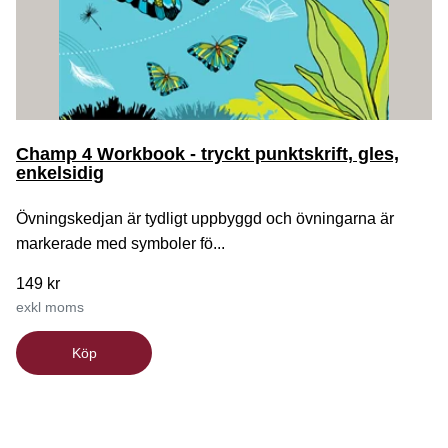
Champ 4 Workbook - tryckt punktskrift, gles,
enkelsidig
Övningskedjan är tydligt uppbyggd och övningarna är
markerade med symboler fö...
149 kr
exkl moms
Köp