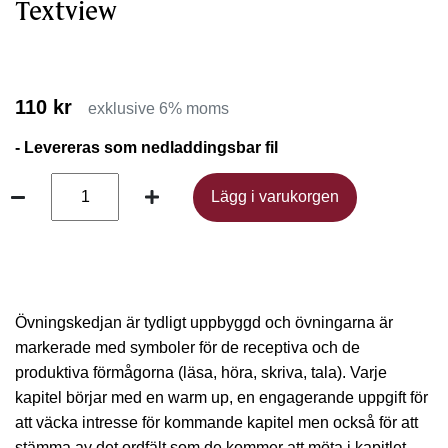
Textview
110 kr
exklusive 6% moms
- Levereras som nedladdingsbar fil
Lägg i varukorgen
Lägg i varukorgen
Övningskedjan är tydligt uppbyggd och övningarna är
markerade med symboler för de receptiva och de
produktiva förmågorna (läsa, höra, skriva, tala). Varje
kapitel börjar med en warm up, en engagerande uppgift för
att väcka intresse för kommande kapitel men också för att
stämma av det ordfält som de kommer att möta i kapitlet.