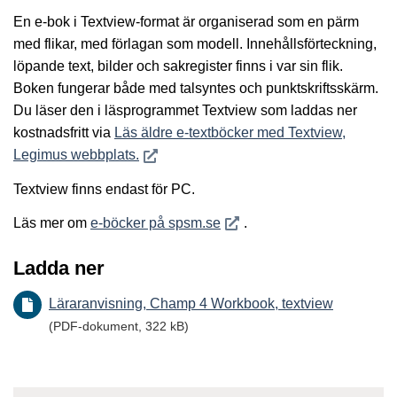
En e-bok i Textview-format är organiserad som en pärm
med flikar, med förlagan som modell. Innehållsförteckning,
löpande text, bilder och sakregister finns i var sin flik.
Boken fungerar både med talsyntes och punktskriftsskärm.
Du läser den i läsprogrammet Textview som laddas ner
kostnadsfritt via
Läs äldre e-textböcker med Textview,
Öppnas i nytt fönster
Legimus webbplats.
Textview finns endast för PC.
Öppnas i nytt fönster
Läs mer om
e-böcker på spsm.se
.
Ladda ner
Läraranvisning, Champ 4 Workbook, textview
(PDF-dokument, 322 kB)