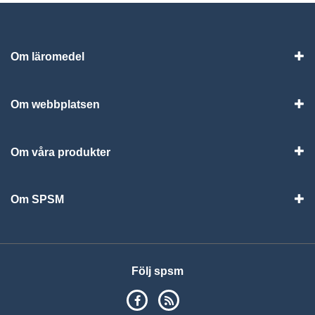
Om läromedel
Vis
Om webbplatsen
Vis
Om våra produkter
Visa
Om SPSM
Vis
Följ spsm
SPSM på Facebook
RSS