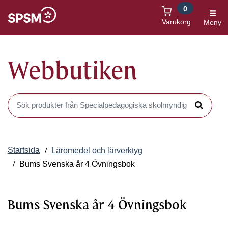
0
Öppnas i nytt fönster
Varukorg
Meny
Webbutiken
Sök produkter i Webbutiken
Sök
Startsida
Läromedel och lärverktyg
Bums Svenska år 4 Övningsbok
Bums Svenska år 4 Övningsbok