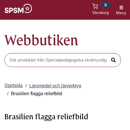
0
Öppnas i nytt fönster
Varukorg
Meny
Webbutiken
Sök produkter i Webbutiken
Sök
Startsida
Läromedel och lärverktyg
Brasilien flagga reliefbild
Brasilien flagga reliefbild