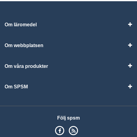
Om läromedel
Vis
Om webbplatsen
Vis
Om våra produkter
Visa
Om SPSM
Vis
Följ spsm
SPSM på Facebook
RSS