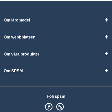
Om läromedel
Vis
Om webbplatsen
Vis
Om våra produkter
Visa
Om SPSM
Vis
Följ spsm
SPSM på Facebook
RSS