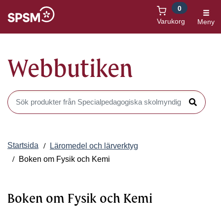
0
Öppnas i nytt fönster
Varukorg
Meny
Webbutiken
Sök produkter i Webbutiken
Sök
Startsida
Läromedel och lärverktyg
Boken om Fysik och Kemi
Boken om Fysik och Kemi