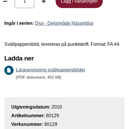
Lägg i varukorgen
Lägg i varukorgen
Ingår i serien:
Djur - Delområde Nässeldjur
Svällpappersbild, levereras på punktskrift. Format: FA 44.
Ladda ner
Läraranvisning svällpappersbilder
(PDF-dokument, 402 kB)
Utgivningsdatum:
2010
Artikelnummer:
60129
Verksnummer:
60129