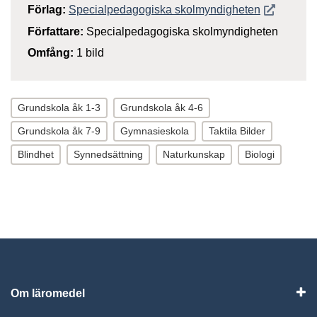
Öppnas i n
Förlag:
Specialpedagogiska skolmyndigheten
Författare:
Specialpedagogiska skolmyndigheten
Omfång:
1 bild
Grundskola åk 1-3
Grundskola åk 4-6
Grundskola åk 7-9
Gymnasieskola
Taktila Bilder
Blindhet
Synnedsättning
Naturkunskap
Biologi
Om läromedel
Vis