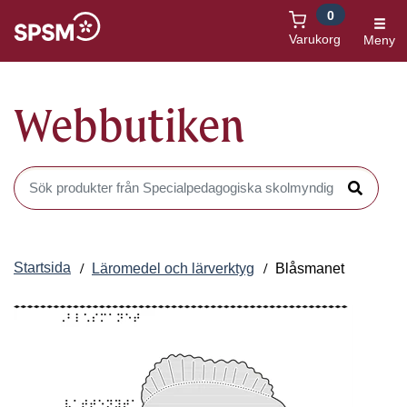
0
Öppnas i nytt fönster
Varukorg
Meny
Webbutiken
Sök produkter i Webbutiken
Sök
Startsida
Läromedel och lärverktyg
Blåsmanet