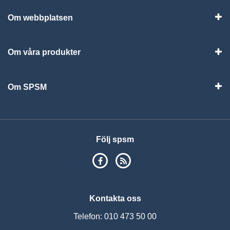
Om webbplatsen
Vis
Om våra produkter
Visa
Om SPSM
Vis
Följ spsm
SPSM på Facebook
RSS
Kontakta oss
Telefon: 010 473 50 00