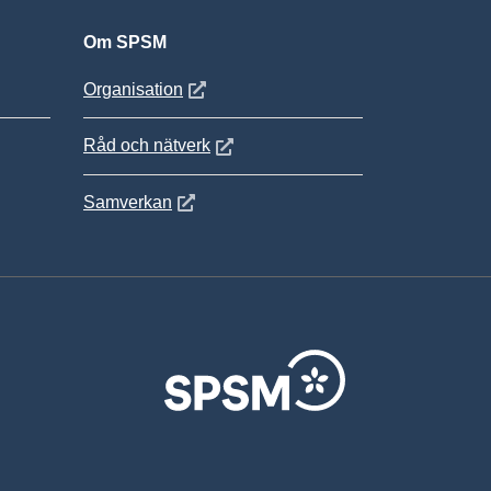
Om SPSM
 fönster
Öppnas i nytt fönster
Organisation
Öppnas i nytt fönster
Råd och nätverk
Öppnas i nytt fönster
Samverkan