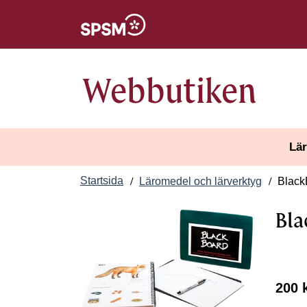
Öppnas i nytt fönster
Webbutiken
Lär
Startsida
Läromedel och lärverktyg
Black
Bla
200 