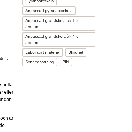
Gymnasieskola
Anpassad gymnasieskola
Anpassad grundskola åk 1-3
ämnen
Anpassad grundskola åk 4-6
ämnen
a
Laborativt material
Blindhet
ktila
Synnedsättning
Bild
isuella
r eller
er där
 och är
nde