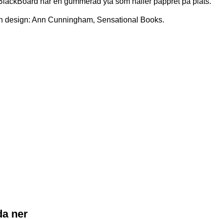
 BlackBoard har en gummerad yta som håller pappret på plats.
h design: Ann Cunningham, Sensational Books.
a ner