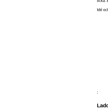
ficka.
Idé oc
;
Ladd