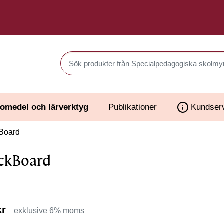
Sök produkter i Webbutiken
omedel och lärverktyg
Publikationer
Kundser
Board
ckBoard
kr
exklusive 6% moms