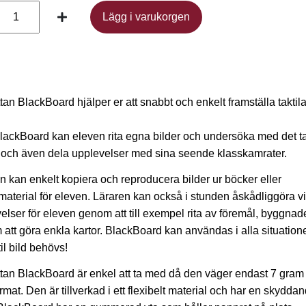
Lägg i varukorgen
Lägg i varukorgen
ttan BlackBoard hjälper er att snabbt och enkelt framställa taktil
ackBoard kan eleven rita egna bilder och undersöka med det ta
 och även dela upplevelser med sina seende klasskamrater.
n kan enkelt kopiera och reproducera bilder ur böcker eller
material för eleven. Läraren kan också i stunden åskådliggöra v
elser för eleven genom att till exempel rita av föremål, byggnade
att göra enkla kartor. BlackBoard kan användas i alla situation
til bild behövs!
ttan BlackBoard är enkel att ta med då den väger endast 7 gram
ormat. Den är tillverkad i ett flexibelt material och har en skydda