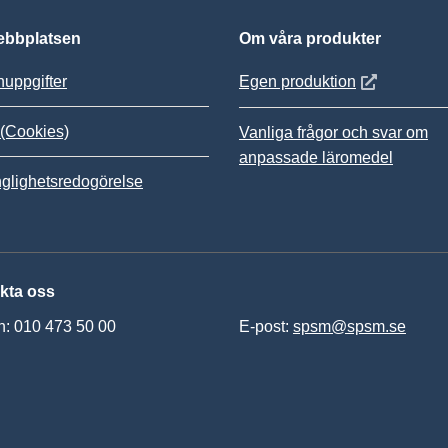
bbplatsen
Om våra produkter
Öppnas i nytt
uppgifter
Egen produktion
(Cookies)
Vanliga frågor och svar om
anpassade läromedel
nglighetsredogörelse
kta oss
n: 010 473 50 00
E-post:
spsm@spsm.se