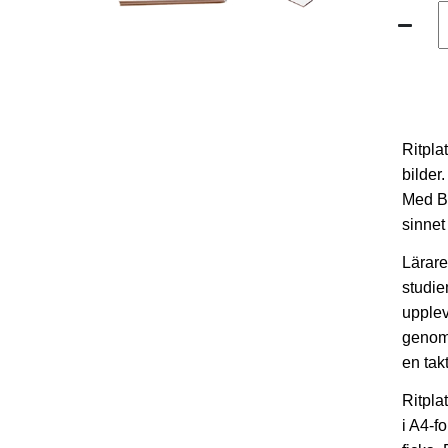
Ritpla
bilder.
Med Bl
sinnet
Lärare
studie
upplev
genom 
en tak
Ritpla
i A4-f