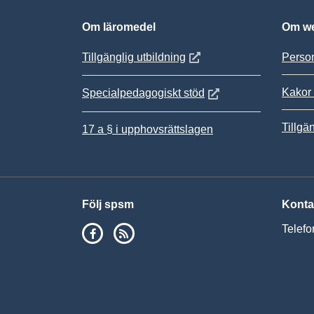
Om läromedel
Om we
Öppnas i nytt fönster
Tillgänglig utbildning
Person
Kakor 
Öppnas i nytt fönster
Specialpedagogiskt stöd
Tillgä
17 a § i upphovsrättslagen
Följ spsm
Konta
SPSM på Facebook
RSS
Telefo