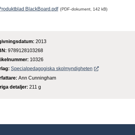
Produktblad BlackBoard.pdf
(PDF-dokument, 142 kB)
givningsdatum:
2013
BN:
9789128103268
tikelnummer:
10326
Öppnas i nytt föns
rlag:
Specialpedagogiska skolmyndigheten
rfattare:
Ann Cunningham
riga detaljer:
211 g