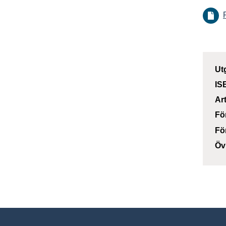
Ut
IS
Ar
Fö
Fö
Öv