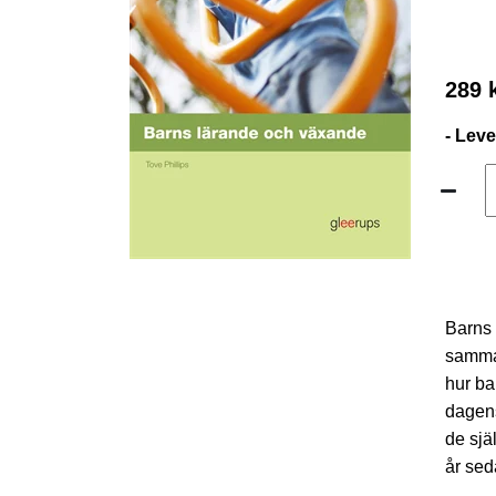
289 
- Lev
Barns 
samma 
hur ba
dagens
de sjä
år sed