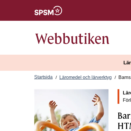
Öppnas i nytt fönster
Webbutiken
Lär
Startsida
Läromedel och lärverktyg
Barns
Lär
För
Bar
HTM