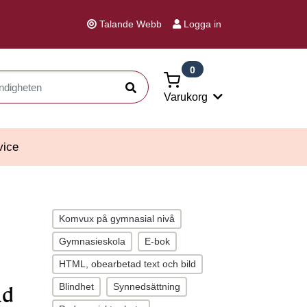
Talande Webb
Logga in
0
Sök
Varukorg
vice
Komvux på gymnasial nivå
Gymnasieskola
E-bok
HTML, obearbetad text och bild
Blindhet
Synnedsättning
ld