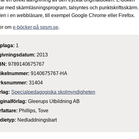
ar med skärmläsningsprogram, talsyntes och punktskriftsskärm
den i en webbläsare, till exempel Google Chrome eller Firefox.
er om
e-böcker på spsm.se
.
plaga:
1
givningsdatum:
2013
BN:
9789140675767
tikelnummer:
9140675767-HA
rksnummer:
31404
rlag:
Specialpedagogiska skolmyndigheten
iginalförlag:
Gleerups Utbildning AB
rfattare:
Phillips, Tove
dietyp:
Nedladdningsbart