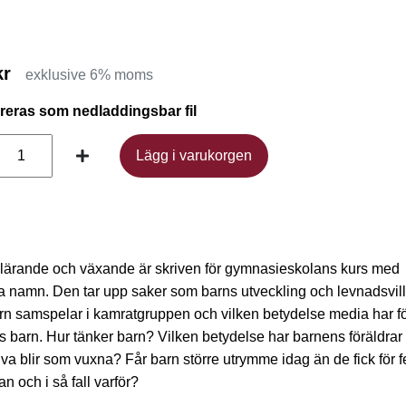
kr
exklusive 6% moms
ereras som nedladdingsbar fil
Lägg i varukorgen
Lägg i varukorgen
lärande och växande är skriven för gymnasieskolans kurs med
namn. Den tar upp saker som barns utveckling och levnadsvill
rn samspelar i kamratgruppen och vilken betydelse media har f
 barn. Hur tänker barn? Vilken betydelse har barnens föräldrar 
lva blir som vuxna? Får barn större utrymme idag än de fick för 
an och i så fall varför?