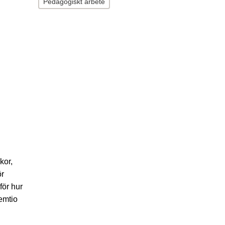
Pedagogiskt arbete
kor,
ör
för hur
femtio