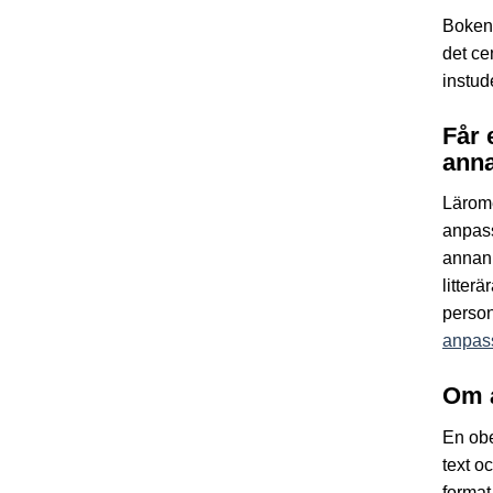
Boken 
det ce
instud
Får 
anna
Lärom
anpass
annan 
litter
person
anpass
Om 
En obe
text o
format