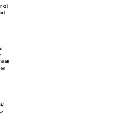
nkt i
 och
ed
r
 till
den
 där
L-