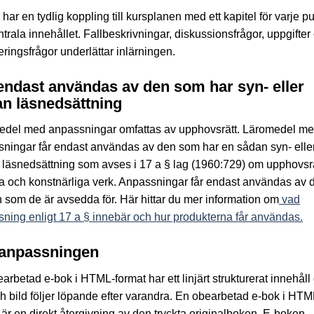
har en tydlig koppling till kursplanen med ett kapitel för varje pu
ntrala innehållet. Fallbeskrivningar, diskussionsfrågor, uppgifter
eringsfrågor underlättar inlärningen.
endast användas av den som har syn- eller
n läsnedsättning
edel med anpassningar omfattas av upphovsrätt. Läromedel m
ningar får endast användas av den som har en sådan syn- elle
läsnedsättning som avses i 17 a § lag (1960:729) om upphovsrätt
ära och konstnärliga verk. Anpassningar får endast användas av 
 som de är avsedda för. Här hittar du mer information om
vad
ning enligt 17 a § innebär och hur produkterna får användas.
anpassningen
arbetad e-bok i HTML-format har ett linjärt strukturerat innehåll
ch bild följer löpande efter varandra. En obearbetad e-bok i HTM
 är en direkt återgivning av den tryckta originalboken. E-boken