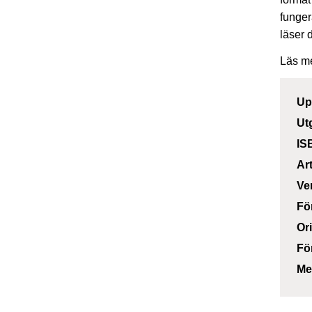
funger
läser 
Läs m
Up
Ut
IS
Ar
Ve
Fö
Or
Fö
Me