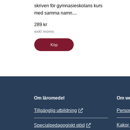
skriven för gymnasieskolans kurs
med samma namn....
289 kr
exkl moms
Köp
Om läromedel
Om we
Öppnas i nytt fönster
Tillgänglig utbildning
Person
Kakor 
Öppnas i nytt fönster
Specialpedagogiskt stöd