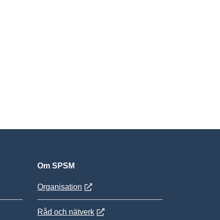
Om SPSM
 fönster
Öppnas i nytt fönster
Organisation
Öppnas i nytt fönster
Råd och nätverk