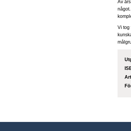
Av års
något.
komple
Vi tog
kunska
målgru
Ut
IS
Ar
Fö