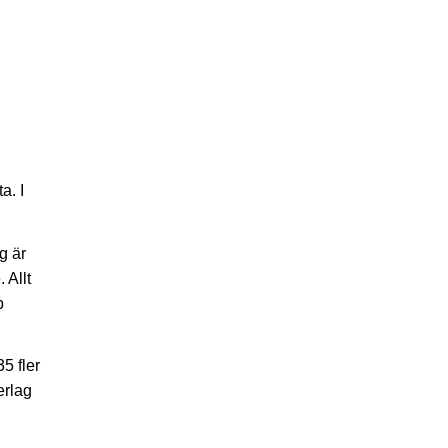
a. I
g är
 Allt
b
5 fler
erlag