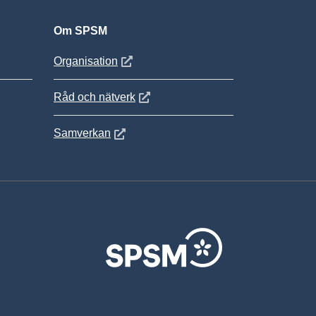
Om SPSM
 fönster
Öppnas i nytt fönster
Organisation
Öppnas i nytt fönster
Råd och nätverk
Öppnas i nytt fönster
Samverkan