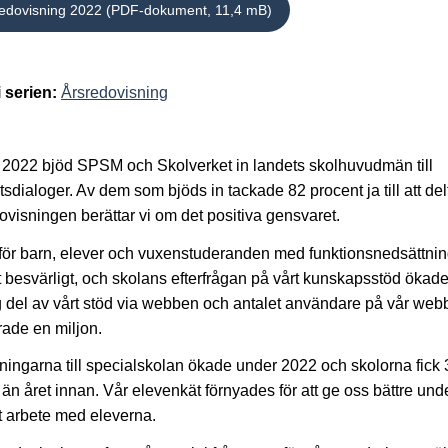
edovisning 2022 (PDF-dokument, 11,4 mB)
i serien:
Årsredovisning
2022 bjöd SPSM och Skolverket in landets skolhuvudmän till
etsdialoger. Av dem som bjöds in tackade 82 procent ja till att delt
ovisningen berättar vi om det positiva gensvaret.
för barn, elever och vuxenstuderanden med funktionsnedsättnin
tt besvärligt, och skolans efterfrågan på vårt kunskapsstöd ökade.
og del av vårt stöd via webben och antalet användare på vår web
ade en miljon.
ingarna till specialskolan ökade under 2022 och skolorna fick 3
 än året innan. Vår elevenkät förnyades för att ge oss bättre und
rt arbete med eleverna.