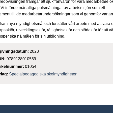
redovisningen framgår att sjukfrånvaron för våra medarbetare ö
 Vi införde månatliga pulsmätningar av arbetsmiljön som ett
ment till de medarbetarundersökningar som vi genomför vartann
 fram nya myndighetsmål och fortsätter vårt arbete med att vara 
psaktör, utvecklingsaktör, rättighetsaktör och stödaktör för att v
pper ska nå målen för sin utbildning.
givningsdatum:
2023
BN:
9789128010559
tikelnummer:
01054
rlag:
Specialpedagogiska skolmyndigheten