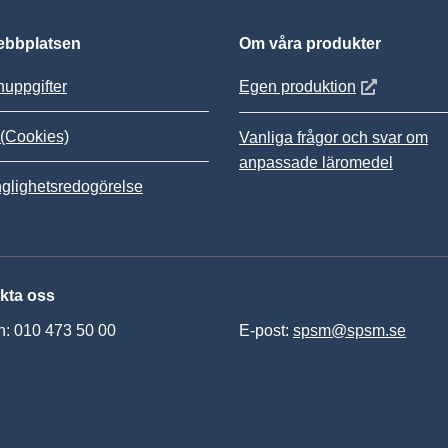
bbplatsen
Om våra produkter
Öppnas i nytt
uppgifter
Egen produktion
(Cookies)
Vanliga frågor och svar om
anpassade läromedel
nglighetsredogörelse
kta oss
n: 010 473 50 00
E-post:
spsm@spsm.se