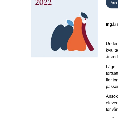
Årsr
Ingår 
Under 
kvalit
årsred
Läget 
fortsa
fler t
passer
Ansökn
elever
för vå