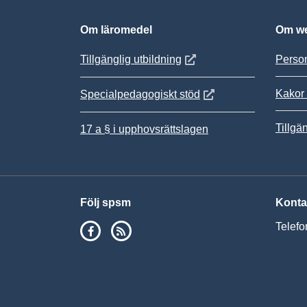
Om läromedel
Om we
Öppnas i nytt fönster
Tillgänglig utbildning
Person
Kakor 
Öppnas i nytt fönster
Specialpedagogiskt stöd
Tillgä
17 a § i upphovsrättslagen
Följ spsm
Konta
SPSM på Facebook
RSS
Telefo