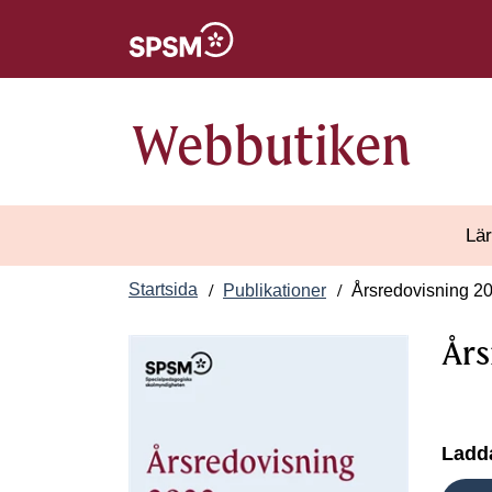
Öppnas i nytt fönster
Webbutiken
Lär
Startsida
Publikationer
Årsredovisning 2
Års
Ladda