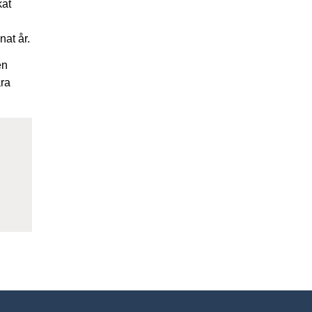
kat
at år.
en
åra