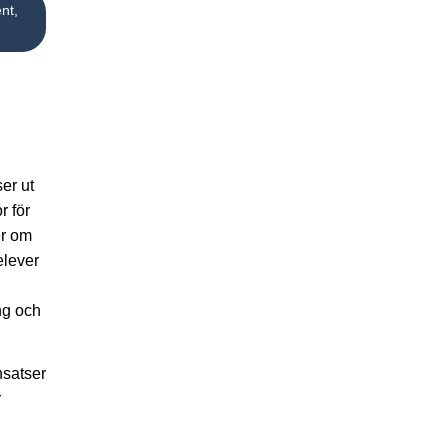
nt,
er ut
r för
er om
 elever
ing och
nsatser
r