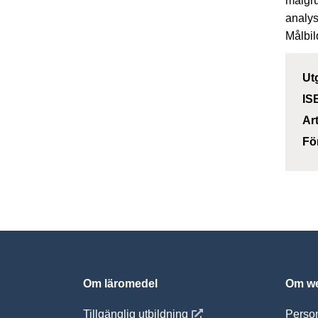
målgru
analys
Målbil
Ut
IS
Ar
Fö
Om läromedel
Om we
Öppnas i nytt fönster
Tillgänglig utbildning
Person