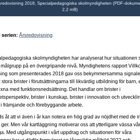
sredovisning 2018, Specialpedagogiska skolmyndigheten (PDF-dokume
2,2 mB)
i serien:
Årsredovisning
lpedagogiska skolmyndigheten har analyserat hur situationen s
r målgrupp på en övergripande nivå. Myndighetens rapport Villko
dning som presenterades 2018 gav oss bekymmersamma signal
t stora brister i förutsättningarna till likvärdig utbildning för barn,
xna med funktionsnedsättning. Det handlar om brister i
hetsperspektiv, brister i kunskap, brister i innovation och utveckl
r i främjande och förebyggande arbete.
ds åt att vi även i år kan notera en hög grad av nöjdhet med de i
 ger. Men vår kartläggning motiverar oss att ytterligare vässa vå
a. Med utgångspunkt i vårt uppdrag och situationen för våra