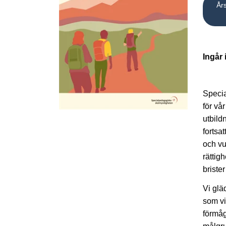
År
Ingår 
Specia
för vå
utbil
fortsat
och vu
rättig
briste
Vi glä
som vi
förmåg