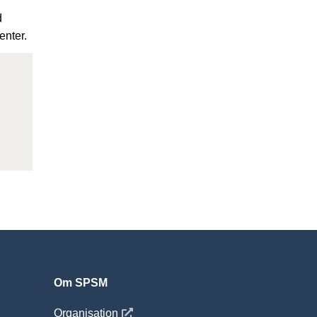
d
enter.
ter
Om SPSM
 fönster
Öppnas i nytt fönster
Organisation