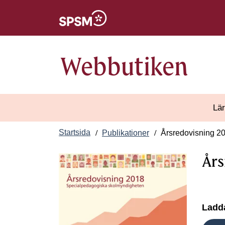
Öppnas i nytt fönster
Webbutiken
Lär
Startsida
Publikationer
Årsredovisning 2
Års
Ladda