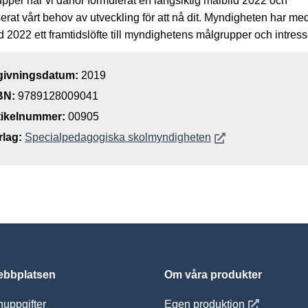
pper har vi därför formulerat en långsiktig målbild 2022 och
erat vårt behov av utveckling för att nå dit. Myndigheten har me
d 2022 ett framtidslöfte till myndighetens målgrupper och intress
givningsdatum:
2019
BN:
9789128009041
tikelnummer:
00905
Öppnas i nytt föns
rlag:
Specialpedagogiska skolmyndigheten
bbplatsen
Om våra produkter
Öppnas i nytt
uppgifter
Egen produktion