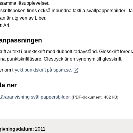
samma läsupplevelser.
tskriftsboken finns också inbundna taktila svällpappersbilder i fä
an är utgiven av Liber.
t: A4
anpassningen
rift är text i punktskrift med dubbelt radavstånd. Glesskrift föredr
na punktskriftläsare. Glestryck är en synonym till glesskrift.
Öppnas i nytt fönster
er om
tryckt punktskrift på spsm.se.
a ner
Läraranvisning svällpappersbilder
(PDF-dokument, 402 kB)
givningsdatum:
2011