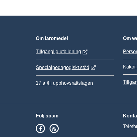
Om läromedel
Om we
Öppnas i nytt fönster
Tillgänglig utbildning
Person
Kakor 
Öppnas i nytt fönster
Specialpedagogiskt stöd
Tillgä
17 a § i upphovsrättslagen
Följ spsm
Konta
SPSM på Facebook
RSS
Telefo