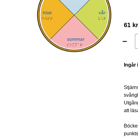
61 k
Ingår 
Stjärn
svårig
Utgång
att lä
Böcker
punktsk