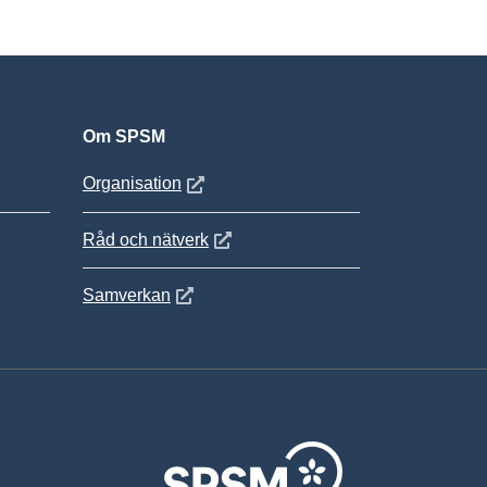
Om SPSM
 fönster
Öppnas i nytt fönster
Organisation
Öppnas i nytt fönster
Råd och nätverk
Öppnas i nytt fönster
Samverkan