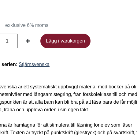
r
exklusive 6% moms
Lägg i varukorgen
Lägg i varukorgen
i serien:
Stjärnsvenska
svenska är ett systematiskt uppbyggt material med böcker på ol
hetsnivåer med långsam stegring, från förskoleklass till och med
spunkten är att alla barn kan bli bra på att läsa bara de får möjl
sa, träna och uppleva orden i sin egen takt.
na är framtagna för att stimulera till läsning för elev som läser
rift. Texten är tryckt på punktskrift (glestryck) och på svartskrift, 