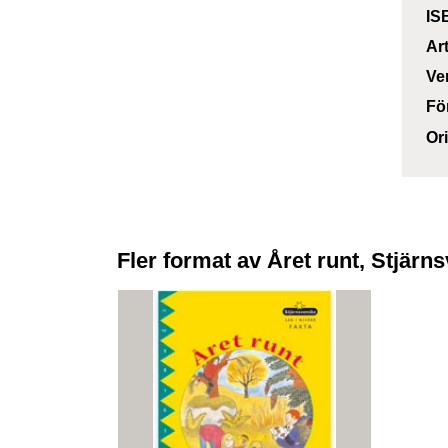
IS
Ar
Ve
Fö
Or
Fler format av Året runt, Stjärns