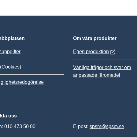
bbplatsen
Om våra produkter
Öppnas i nytt
uppgifter
Egen produktion
(Cookies)
Vanliga frågor och svar om
anpassade läromedel
nglighetsredogörelse
kta oss
n: 010 473 50 00
E-post:
spsm@spsm.se