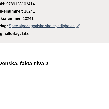
BN:
9789128102414
tikelnummer:
10241
rksnummer:
10241
Öppnas i nytt föns
rlag:
Specialpedagogiska skolmyndigheten
iginalförlag:
Liber
venska, fakta nivå 2