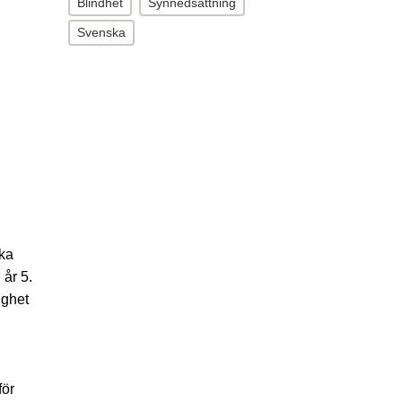
Blindhet
Synnedsättning
Svenska
ika
 år 5.
ighet
för