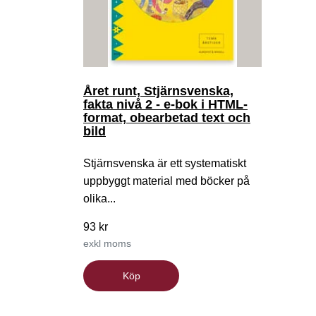
Året runt, Stjärnsvenska,
fakta nivå 2 - e-bok i HTML-
format, obearbetad text och
bild
Stjärnsvenska är ett systematiskt
uppbyggt material med böcker på
olika...
93 kr
exkl moms
Köp