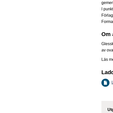
gemen
I punk
Förlag
Forma
Om 
Glessk
av ova
Läs m
Ladd
Ut