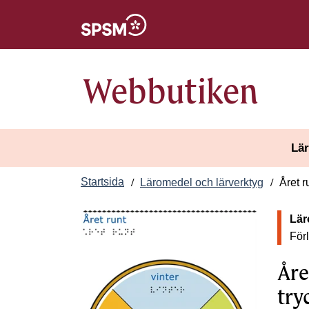
Öppnas i nytt fönster
Webbutiken
Lär
Startsida
Läromedel och lärverktyg
Året r
Lär
Förl
Åre
try