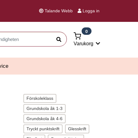
Talande Webb
Logga in
0
Sök
Varukorg
vice
Förskoleklass
Grundskola åk 1-3
Grundskola åk 4-6
Tryckt punktskrift
Glesskrift