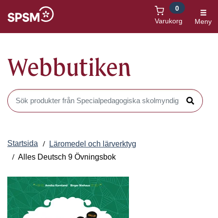
0
Öppnas i nytt fönster
Varukorg
Meny
Webbutiken
Sök produkter i Webbutiken
Sök
Startsida
Läromedel och lärverktyg
Alles Deutsch 9 Övningsbok