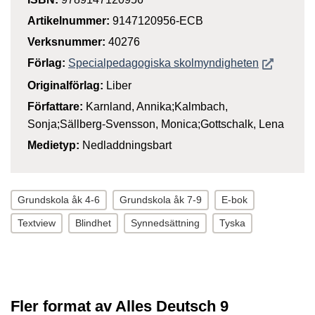
Artikelnummer:
9147120956-ECB
Verksnummer:
40276
Öppnas i n
Förlag:
Specialpedagogiska skolmyndigheten
Originalförlag:
Liber
Författare:
Karnland, Annika;Kalmbach,
Sonja;Sällberg-Svensson, Monica;Gottschalk, Lena
Medietyp:
Nedladdningsbart
Grundskola åk 4-6
Grundskola åk 7-9
E-bok
Textview
Blindhet
Synnedsättning
Tyska
Fler format av Alles Deutsch 9