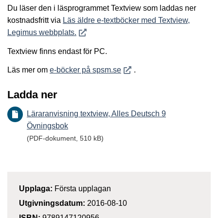
Du läser den i läsprogrammet Textview som laddas ner
kostnadsfritt via
Läs äldre e-textböcker med Textview,
Öppnas i nytt fönster
Legimus webbplats.
Textview finns endast för PC.
Öppnas i nytt fönster
Läs mer om
e-böcker på spsm.se
.
Ladda ner
Läraranvisning textview, Alles Deutsch 9
Övningsbok
(PDF-dokument, 510 kB)
Upplaga:
Första upplagan
Utgivningsdatum:
2016-08-10
ISBN:
9789147120956