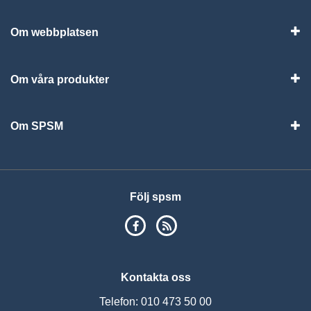
Om webbplatsen
Vis
Om våra produkter
Visa
Om SPSM
Vis
Följ spsm
SPSM på Facebook
RSS
Kontakta oss
Telefon: 010 473 50 00