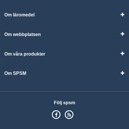
Om läromedel
Vis
Om webbplatsen
Vis
Om våra produkter
Visa
Om SPSM
Vis
Följ spsm
SPSM på Facebook
RSS