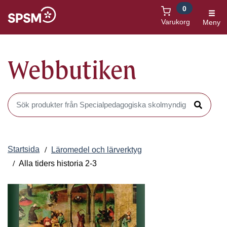
0
Öppnas i nytt fönster
Varukorg
Meny
Webbutiken
Sök produkter i Webbutiken
Sök
Startsida
Läromedel och lärverktyg
Alla tiders historia 2-3