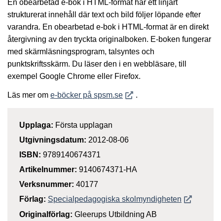
En obearbetad e-bok i HTML-format har ett linjärt
strukturerat innehåll där text och bild följer löpande efter
varandra. En obearbetad e-bok i HTML-format är en direkt
återgivning av den tryckta originalboken. E-boken fungerar
med skärmläsningsprogram, talsyntes och
punktskriftsskärm. Du läser den i en webbläsare, till
exempel Google Chrome eller Firefox.
Öppnas i nytt fönster
Läs mer om
e-böcker på spsm.se
.
Upplaga:
Första upplagan
Utgivningsdatum:
2012-08-06
ISBN:
9789140674371
Artikelnummer:
9140674371-HA
Verksnummer:
40177
Öppnas i n
Förlag:
Specialpedagogiska skolmyndigheten
Originalförlag:
Gleerups Utbildning AB