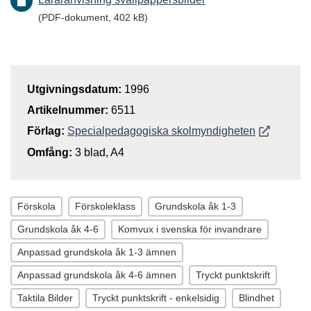
(PDF-dokument, 402 kB)
Utgivningsdatum:
1996
Artikelnummer:
6511
Öppnas i n
Förlag:
Specialpedagogiska skolmyndigheten
Omfång:
3 blad, A4
Förskola
Förskoleklass
Grundskola åk 1-3
Grundskola åk 4-6
Komvux i svenska för invandrare
Anpassad grundskola åk 1-3 ämnen
Anpassad grundskola åk 4-6 ämnen
Tryckt punktskrift
Taktila Bilder
Tryckt punktskrift - enkelsidig
Blindhet