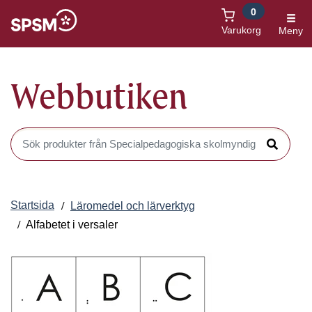
0
Öppnas i nytt fönster
Varukorg
Meny
Webbutiken
Sök produkter i Webbutiken
Sök
Startsida
Läromedel och lärverktyg
Alfabetet i versaler