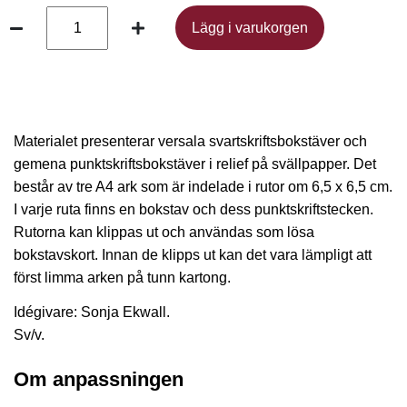
Lägg i varukorgen
Lägg i varukorgen
Materialet presenterar versala svartskriftsbokstäver och
gemena punktskriftsbokstäver i relief på svällpapper. Det
består av tre A4 ark som är indelade i rutor om 6,5 x 6,5 cm.
I varje ruta finns en bokstav och dess punktskriftstecken.
Rutorna kan klippas ut och användas som lösa
bokstavskort. Innan de klipps ut kan det vara lämpligt att
först limma arken på tunn kartong.
Idégivare: Sonja Ekwall.
Sv/v.
Om anpassningen