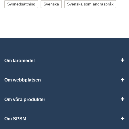
Synnedsättning
Svenska
Svenska som andraspråk
Om läromedel
Vis
Om webbplatsen
Vis
Om våra produkter
Visa
Om SPSM
Vis