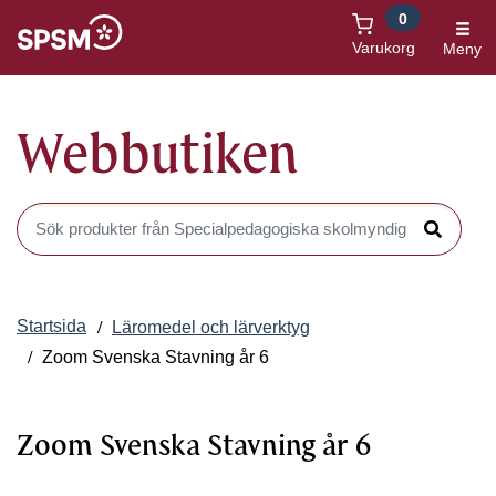
0
Öppnas i nytt fönster
Varukorg
Meny
Webbutiken
Sök produkter i Webbutiken
Sök
Startsida
Läromedel och lärverktyg
Zoom Svenska Stavning år 6
Zoom Svenska Stavning år 6