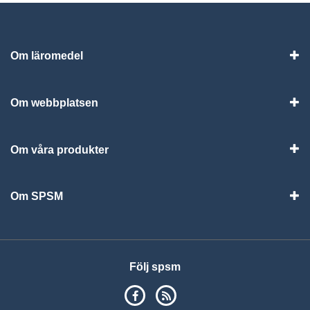
Om läromedel
Vis
Om webbplatsen
Vis
Om våra produkter
Visa
Om SPSM
Vis
Följ spsm
SPSM på Facebook
RSS