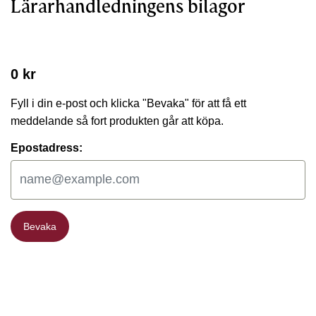
Lärarhandledningens bilagor
0 kr
Fyll i din e-post och klicka "Bevaka" för att få ett
meddelande så fort produkten går att köpa.
Epostadress:
Bevaka
Bevaka