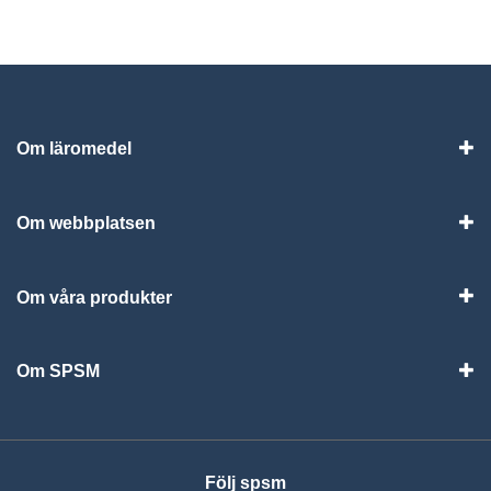
Om läromedel
Vis
Om webbplatsen
Vis
Om våra produkter
Visa
Om SPSM
Vis
Följ spsm