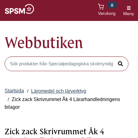
0
Öppnas i nytt fönster
Varukorg
Meny
Webbutiken
Sök produkter i Webbutiken
Sök
Startsida
Läromedel och lärverktyg
Zick zack Skrivrummet Åk 4 Lärarhandledningens
bilagor
Zick zack Skrivrummet Åk 4