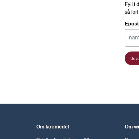
Fyll i
så for
Epost
Bev
Bev
Om läromedel
Om we