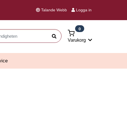
Talande Webb
Logga in
0
Sök
Varukorg
vice