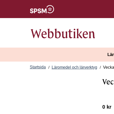
Öppnas i nytt fönster
Webbutiken
Lär
Startsida
Läromedel och lärverktyg
Veckan
Vec
0 kr