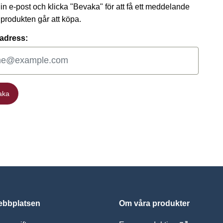
 din e-post och klicka "Bevaka" för att få ett meddelande
t produkten går att köpa.
adress:
aka
aka
bbplatsen
Om våra produkter