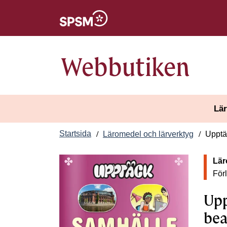
Öppnas i nytt fönster
Webbutiken
Lär
Startsida
Läromedel och lärverktyg
Upptä
Lär
För
Upp
bea