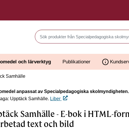
Sök produkter i Webbutiken
omedel och lärverktyg
Publikationer
Kundser
ck Samhälle
omedel anpassat av Specialpedagogiska skolmyndigheten.
laga: Upptäck Samhälle.
Liber
täck Samhälle - E-bok i HTML-for
rbetad text och bild