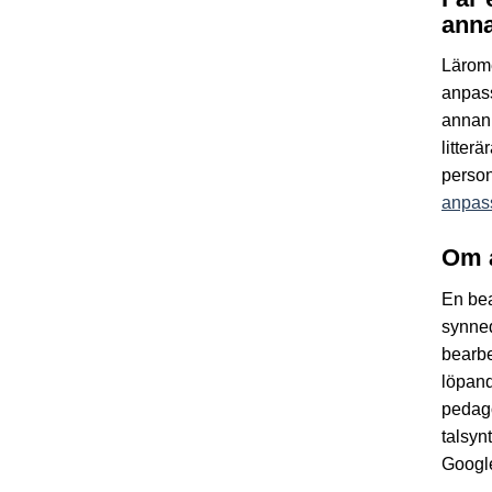
anna
Lärom
anpass
annan 
litter
person
anpass
Om 
En bea
synned
bearbe
löpand
pedag
talsyn
Google