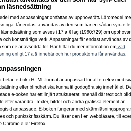
n läsnedsättning
edel med anpassningar omfattas av upphovsrätt. Läromedel m
ningar får endast användas av den som har en sådan syn- elle
läsnedsättning som avses i 17 a § lag (1960:729) om upphovsrätt
ära och konstnärliga verk. Anpassningar får endast användas av 
 som de är avsedda för. Här hittar du mer information om
vad
ning enligt 17 a § innebär och hur produkterna får användas.
anpassningen
rbetad e-bok i HTML-format är anpassad för att en elev med sv
sättning eller blindhet ska kunna tillgodogöra sig innehållet. D
tade e-boken har ett linjärt strukturerat innehåll där text och bild 
e efter varandra. Texter, bilder och andra grafiska element är
ogiskt anpassade. E-boken fungerar med skärmläsningsprogra
tes och punktskriftsskärm. Du läser den i en webbläsare, till ex
 Chrome eller Firefox.