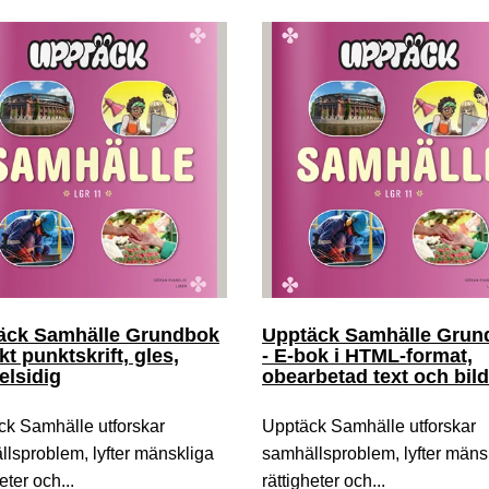
äck Samhälle Grundbok
Upptäck Samhälle Grun
ckt punktskrift, gles,
- E-bok i HTML-format,
elsidig
obearbetad text och bild
ck Samhälle utforskar
Upptäck Samhälle utforskar
lsproblem, lyfter mänskliga
samhällsproblem, lyfter mäns
eter och...
rättigheter och...