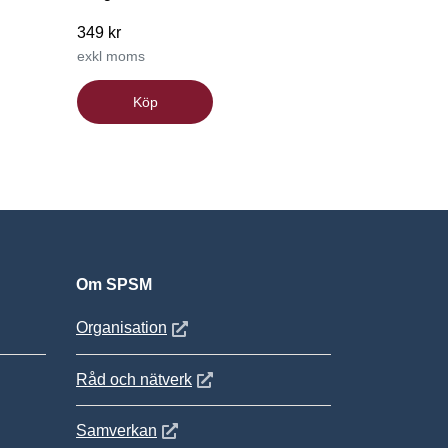
349 kr
exkl moms
Köp
Om SPSM
 fönster
Öppnas i nytt fönster
Organisation
Öppnas i nytt fönster
Råd och nätverk
Öppnas i nytt fönster
Samverkan