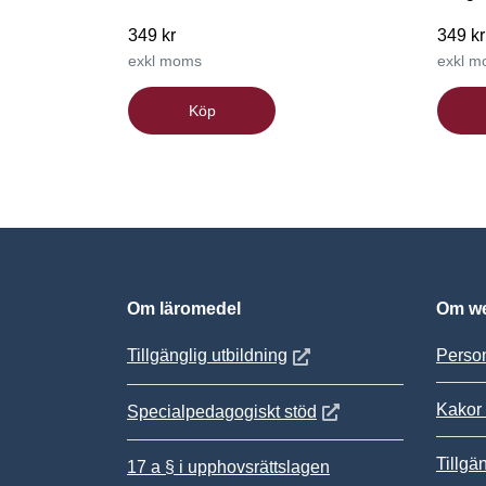
349 kr
349 kr
exkl moms
exkl 
Köp
Om läromedel
Om we
Öppnas i nytt fönster
Tillgänglig utbildning
Person
Kakor 
Öppnas i nytt fönster
Specialpedagogiskt stöd
Tillgä
17 a § i upphovsrättslagen