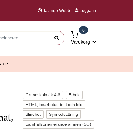
Talande Webb
Logga in
0
Sök
Varukorg
vice
Grundskola åk 4-6
E-bok
HTML, bearbetad text och bild
Blindhet
Synnedsättning
mat,
Samhällsorienterande ämnen (SO)