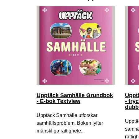
Upptäck Samhälle Grundbok
Uppt
- E-bok Textview
- try
dubb
Upptäck Samhälle utforskar
Upptä
samhällsproblem. Boken lyfter
samhäl
mänskliga rättighete...
rättigh