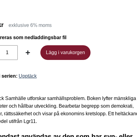
kr
exklusive 6% moms
ereras som nedladdingsbar fil
Lägg i varukorgen
Lägg i varukorgen
i serien:
Upptäck
k Samhälle utforskar samhällsproblem. Boken lyfter mänskliga
heter och hållbar utveckling. Bearbetar begrepp som demokrati,
ur, rättssäkerhet och visar på ekonomins kretslopp. Ett heltäcka
del utifrån Lgr11.
endast användas av den som har syn- eller