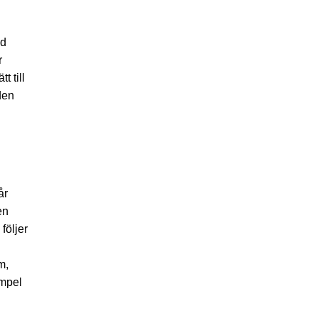
ed
r
 till
den
år
en
följer
m,
empel