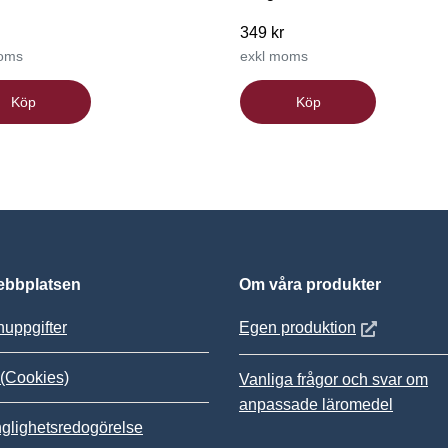
349 kr
moms
exkl moms
Köp
Köp
bbplatsen
Om våra produkter
Öppnas i nytt
uppgifter
Egen produktion
(Cookies)
Vanliga frågor och svar om
anpassade läromedel
nglighetsredogörelse