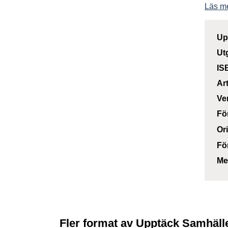
Läs m
Up
Ut
IS
Ar
Ve
Fö
Or
Fö
Me
Fler format av Upptäck Samhäll