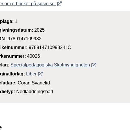
Öppnas i nytt fönster
er om e-böcker på spsm.se.
plaga:
1
givningsdatum:
2025
BN:
9789147109982
tikelnummer:
9789147109982-HC
rksnummer:
40026
Öppnas i nytt föns
rlag:
Specialpedagogiska Skolmyndigheten
Öppnas i nytt fönster
iginalförlag:
Liber
rfattare:
Göran Svanelid
dietyp:
Nedladdningsbart
e