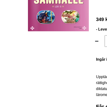
349 
- Lev
Ingår 
Upptäc
rättig
diktat
lärome
Får 