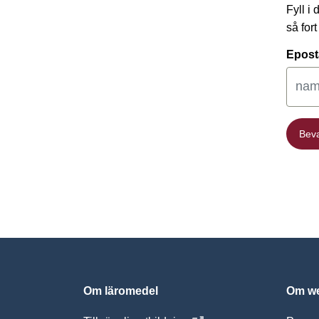
Fyll i
så for
Epost
Bev
Bev
Om läromedel
Om we