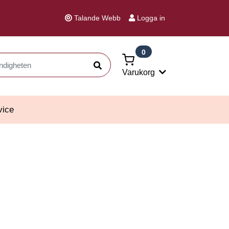
Talande Webb
Logga in
0
Sök
Varukorg
vice