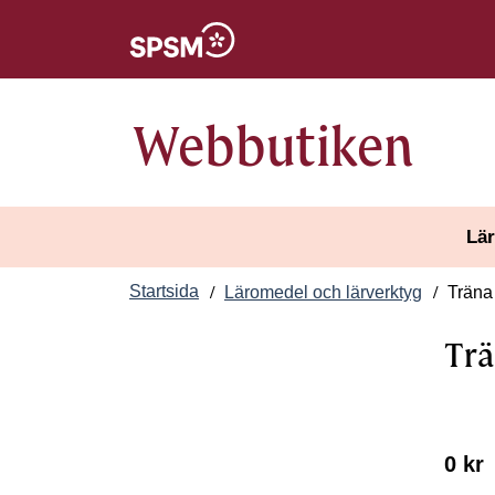
Öppnas i nytt fönster
Webbutiken
Lär
Startsida
Läromedel och lärverktyg
Träna
Trä
0 kr