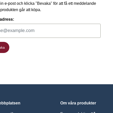
 din e-post och klicka "Bevaka" för att få ett meddelande
t produkten går att köpa.
adress:
aka
aka
bbplatsen
Om våra produkter