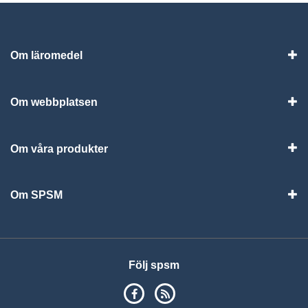
Om läromedel
Vis
Om webbplatsen
Vis
Om våra produkter
Visa
Om SPSM
Vis
Följ spsm
SPSM på Facebook
RSS