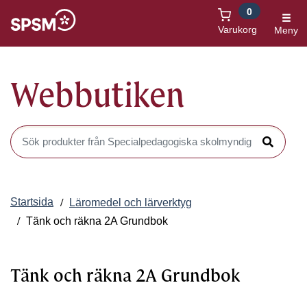
0
Öppnas i nytt fönster
Varukorg
Meny
Webbutiken
Sök produkter i Webbutiken
Sök
Startsida
Läromedel och lärverktyg
Tänk och räkna 2A Grundbok
Tänk och räkna 2A Grundbok