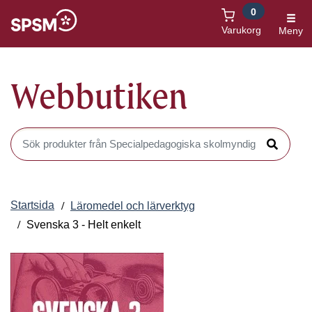
0
Öppnas i nytt fönster
Varukorg
Meny
Webbutiken
Sök produkter i Webbutiken
Sök
Startsida
Läromedel och lärverktyg
Svenska 3 - Helt enkelt