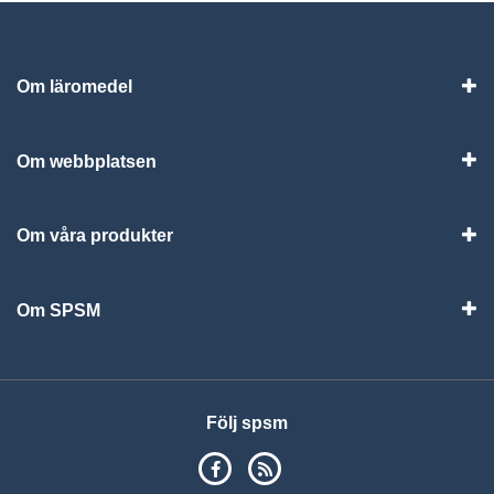
Om läromedel
Vis
Om webbplatsen
Vis
Om våra produkter
Visa
Om SPSM
Vis
Följ spsm
SPSM på Facebook
RSS