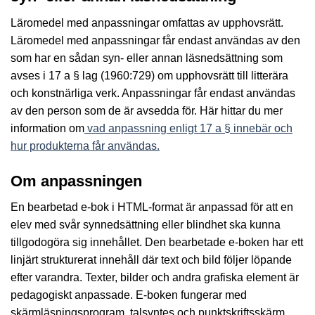
Läromedel med anpassningar omfattas av upphovsrätt.
Läromedel med anpassningar får endast användas av den
som har en sådan syn- eller annan läsnedsättning som
avses i 17 a § lag (1960:729) om upphovsrätt till litterära
och konstnärliga verk. Anpassningar får endast användas
av den person som de är avsedda för. Här hittar du mer
information om
vad anpassning enligt 17 a § innebär och
hur produkterna får användas.
Om anpassningen
En bearbetad e-bok i HTML-format är anpassad för att en
elev med svår synnedsättning eller blindhet ska kunna
tillgodogöra sig innehållet. Den bearbetade e-boken har ett
linjärt strukturerat innehåll där text och bild följer löpande
efter varandra. Texter, bilder och andra grafiska element är
pedagogiskt anpassade. E-boken fungerar med
skärmläsningsprogram, talsyntes och punktskriftsskärm.