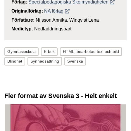
Öppnas i n
Förlag:
Specialpedagogiska Skolmyndigheten
Öppnas i nytt fönster
Originalförlag:
NA förlag
Författare:
Nilsson Annika, Winqvist Lena
Medietyp:
Nedladdningsbart
Gymnasieskola
E-bok
HTML, bearbetad text och bild
Blindhet
Synnedsättning
Svenska
Fler format av Svenska 3 - Helt enkelt