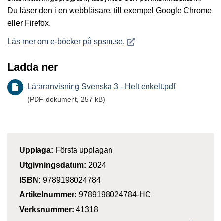
Du läser den i en webbläsare, till exempel Google Chrome
eller Firefox.
Öppnas i nytt fönster
Läs mer om e-böcker på spsm.se.
Ladda ner
Läraranvisning Svenska 3 - Helt enkelt.pdf
(PDF-dokument, 257 kB)
Upplaga:
Första upplagan
Utgivningsdatum:
2024
ISBN:
9789198024784
Artikelnummer:
9789198024784-HC
Verksnummer:
41318