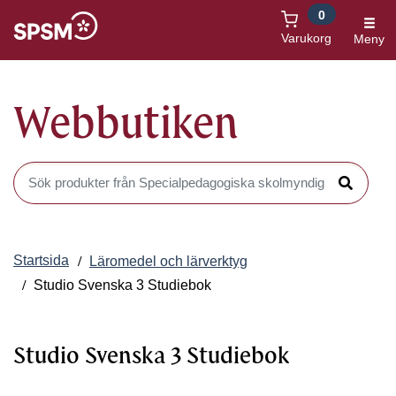
0
Öppnas i nytt fönster
Varukorg
Meny
Webbutiken
Sök produkter i Webbutiken
Sök
Startsida
Läromedel och lärverktyg
Studio Svenska 3 Studiebok
Studio Svenska 3 Studiebok