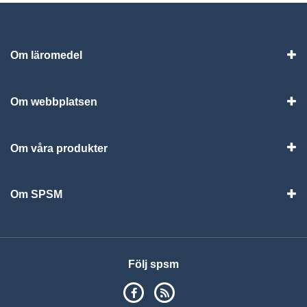
Om läromedel
Vis
Om webbplatsen
Vis
Om våra produkter
Visa
Om SPSM
Vis
Följ spsm
SPSM på Facebook
RSS