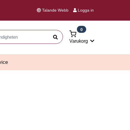
Talande Webb
Logga in
0
Sök
Varukorg
vice