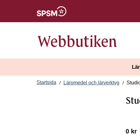
Öppnas i nytt fönster
Webbutiken
Lär
Startsida
Läromedel och lärverktyg
Studi
Stu
0 kr