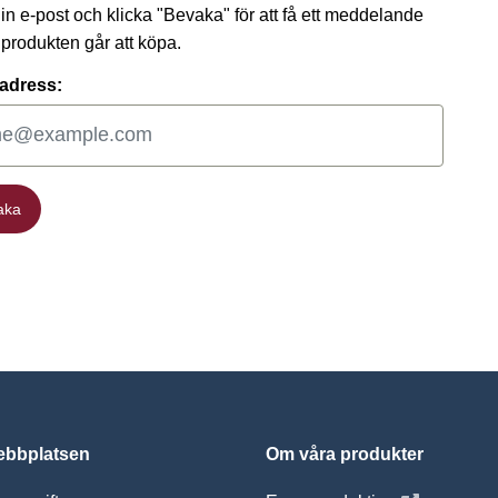
 din e-post och klicka "Bevaka" för att få ett meddelande
t produkten går att köpa.
adress:
aka
aka
bbplatsen
Om våra produkter