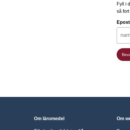
Fyll i
så for
Epost
Bev
Bev
Om läromedel
Om we