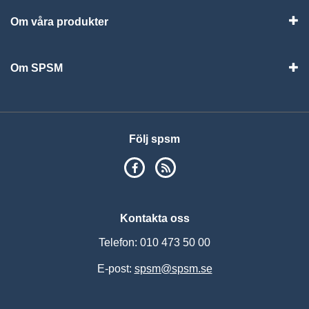
Om våra produkter
Visa
Om SPSM
Vis
Följ spsm
SPSM på Facebook
RSS
Kontakta oss
Telefon: 010 473 50 00
E-post:
spsm@spsm.se