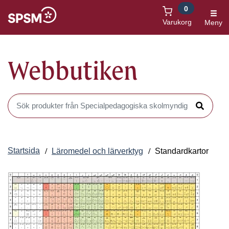
0
Öppnas i nytt fönster
Varukorg
Meny
Webbutiken
Sök produkter i Webbutiken
Sök
Startsida
Läromedel och lärverktyg
Standardkartor