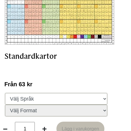
Standardkartor
Från 63 kr
Språk
Format
Lägg i varukorgen
Lägg i varukorgen