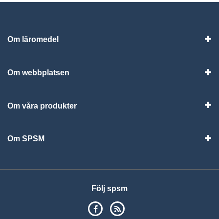
Om läromedel
Vis
Om webbplatsen
Vis
Om våra produkter
Visa
Om SPSM
Vis
Följ spsm
SPSM på Facebook
RSS