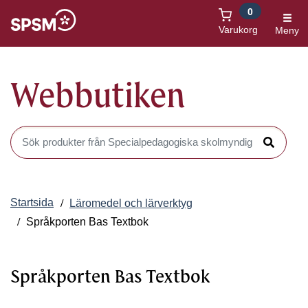
0
Öppnas i nytt fönster
Varukorg
Meny
Webbutiken
Sök produkter i Webbutiken
Sök
Startsida
Läromedel och lärverktyg
Språkporten Bas Textbok
Språkporten Bas Textbok