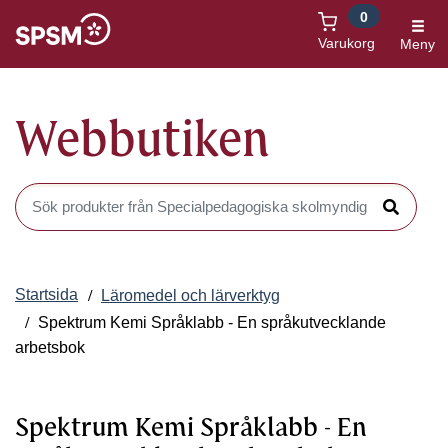
0
Öppnas i nytt fönster
Varukorg
Meny
Webbutiken
Sök produkter i Webbutiken
Sök
Startsida
Läromedel och lärverktyg
Spektrum Kemi Språklabb - En språkutvecklande
arbetsbok
Spektrum Kemi Språklabb - En