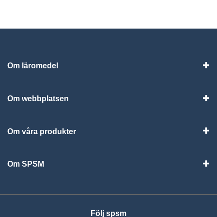
Om läromedel
Vis
Om webbplatsen
Vis
Om våra produkter
Visa
Om SPSM
Vis
Följ spsm