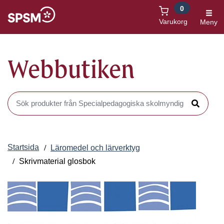
0
Öppnas i nytt fönster
Varukorg
Meny
Webbutiken
Sök produkter i Webbutiken
Sök
Startsida
Läromedel och lärverktyg
Skrivmaterial glosbok