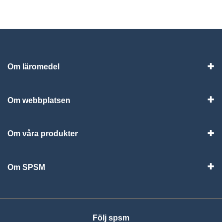
Om läromedel
Vis
Om webbplatsen
Vis
Om våra produkter
Visa
Om SPSM
Vis
Följ spsm