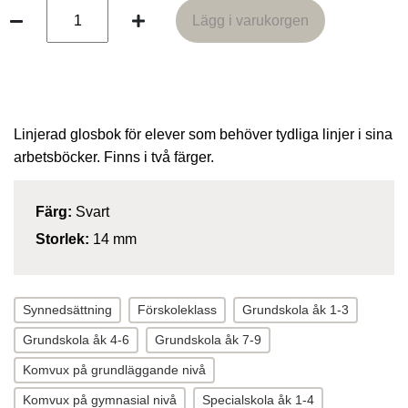
Lägg i varukorgen
Lägg i varukorgen
Linjerad glosbok för elever som behöver tydliga linjer i sina
arbetsböcker. Finns i två färger.
Färg:
Svart
Storlek:
14 mm
Synnedsättning
Förskoleklass
Grundskola åk 1-3
Grundskola åk 4-6
Grundskola åk 7-9
Komvux på grundläggande nivå
Komvux på gymnasial nivå
Specialskola åk 1-4