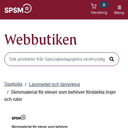
0
Öppnas i nytt fönster
Varukorg
Meny
Webbutiken
Sök produkter i Webbutiken
Sök
Startsida
Läromedel och lärverktyg
Skrivmaterial för elever som behöver förstärkta linjer
och rutor