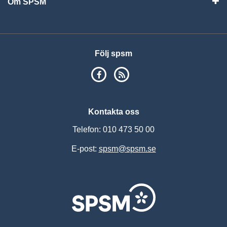
Om SPSM
Vis
Följ spsm
SPSM på Facebook
RSS
Kontakta oss
Telefon: 010 473 50 00
E-post:
spsm@spsm.se