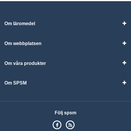
Om läromedel
Vis
Om webbplatsen
Vis
Om våra produkter
Visa
Om SPSM
Vis
Följ spsm
SPSM på Facebook
RSS