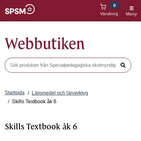
0
Öppnas i nytt fönster
Varukorg
Meny
Webbutiken
Sök produkter i Webbutiken
Sök
Startsida
Läromedel och lärverktyg
Skills Textbook åk 6
Skills Textbook åk 6