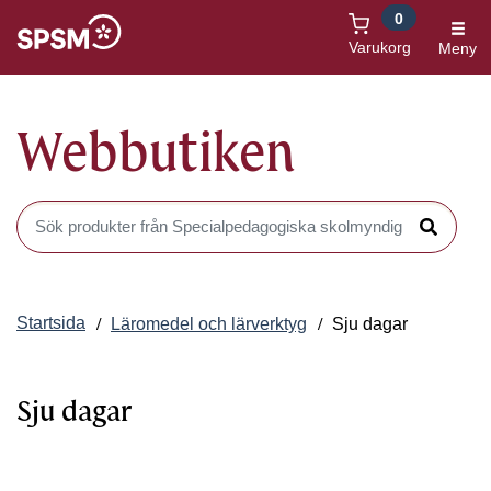
0
Öppnas i nytt fönster
Varukorg
Meny
Webbutiken
Sök produkter i Webbutiken
Sök
Startsida
Läromedel och lärverktyg
Sju dagar
Sju dagar