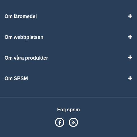
Om läromedel
Vis
Om webbplatsen
Vis
Om våra produkter
Visa
Om SPSM
Vis
Följ spsm
SPSM på Facebook
RSS