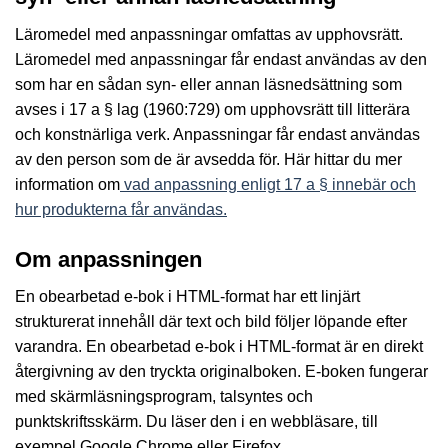
Läromedel med anpassningar omfattas av upphovsrätt.
Läromedel med anpassningar får endast användas av den
som har en sådan syn- eller annan läsnedsättning som
avses i 17 a § lag (1960:729) om upphovsrätt till litterära
och konstnärliga verk. Anpassningar får endast användas
av den person som de är avsedda för. Här hittar du mer
information om
vad anpassning enligt 17 a § innebär och
hur produkterna får användas.
Om anpassningen
En obearbetad e-bok i HTML-format har ett linjärt
strukturerat innehåll där text och bild följer löpande efter
varandra. En obearbetad e-bok i HTML-format är en direkt
återgivning av den tryckta originalboken. E-boken fungerar
med skärmläsningsprogram, talsyntes och
punktskriftsskärm. Du läser den i en webbläsare, till
exempel Google Chrome eller Firefox.