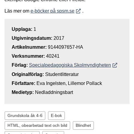
Öppnas i nytt fönster
Läs mer om
e-böcker på spsm.se
.
Upplaga:
1
Utgivningsdatum:
2017
Artikelnummer:
9144097657-HA
Verksnummer:
40241
Öppnas i n
Förlag:
Specialpedagogiska Skolmyndigheten
Originalförlag:
Studentlitteratur
Författare:
Eva Ingelsten, Lillemor Pollack
Medietyp:
Nedladdningsbart
Grundskola åk 4-6
E-bok
HTML, obearbetad text och bild
Blindhet