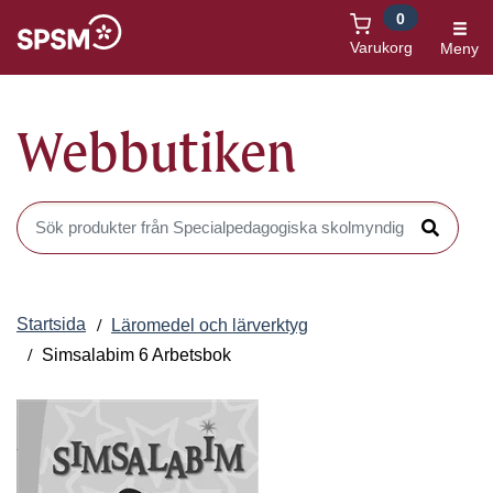
0
Öppnas i nytt fönster
Varukorg
Meny
Webbutiken
Sök produkter i Webbutiken
Sök
Startsida
Läromedel och lärverktyg
Simsalabim 6 Arbetsbok