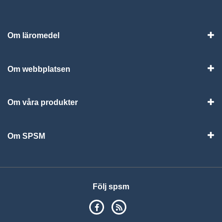
Om läromedel
Vis
Om webbplatsen
Vis
Om våra produkter
Visa
Om SPSM
Vis
Följ spsm
SPSM på Facebook
RSS