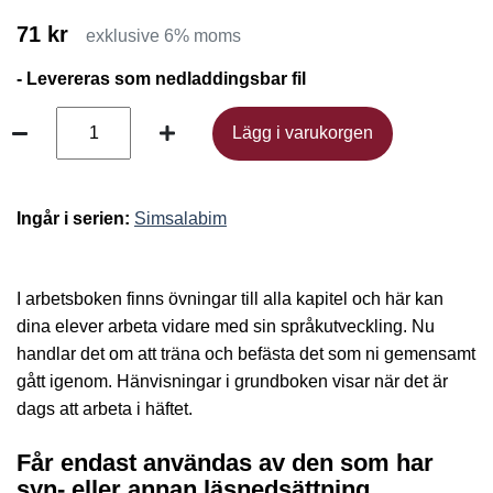
71 kr
exklusive 6% moms
- Levereras som nedladdingsbar fil
Lägg i varukorgen
Lägg i varukorgen
Ingår i serien:
Simsalabim
I arbetsboken finns övningar till alla kapitel och här kan
dina elever arbeta vidare med sin språkutveckling. Nu
handlar det om att träna och befästa det som ni gemensamt
gått igenom. Hänvisningar i grundboken visar när det är
dags att arbeta i häftet.
Får endast användas av den som har
syn- eller annan läsnedsättning