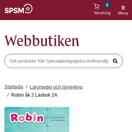
0
Öppnas i nytt fönster
Varukorg
Meny
Webbutiken
Sök produkter i Webbutiken
Sök
Startsida
Läromedel och lärverktyg
Robin åk 2 Läxbok 2A