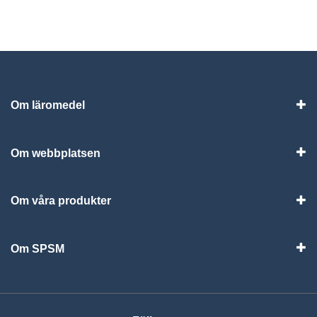
Om läromedel
Vis
Om webbplatsen
Vis
Om våra produkter
Visa
Om SPSM
Vis