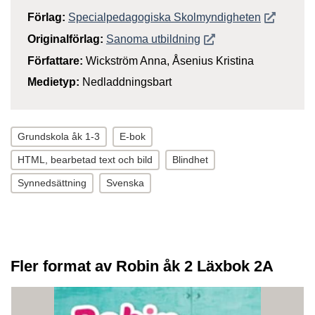
Öppnas i n
Förlag:
Specialpedagogiska Skolmyndigheten
Öppnas i nytt fönster
Originalförlag:
Sanoma utbildning
Författare:
Wickström Anna, Åsenius Kristina
Medietyp:
Nedladdningsbart
Grundskola åk 1-3
E-bok
HTML, bearbetad text och bild
Blindhet
Synnedsättning
Svenska
Fler format av Robin åk 2 Läxbok 2A