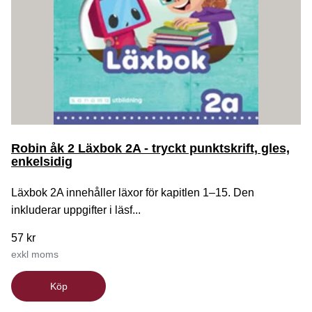
Robin åk 2 Läxbok 2A - tryckt punktskrift, gles,
enkelsidig
Läxbok 2A innehåller läxor för kapitlen 1–15. Den
inkluderar uppgifter i läsf...
57 kr
exkl moms
Köp