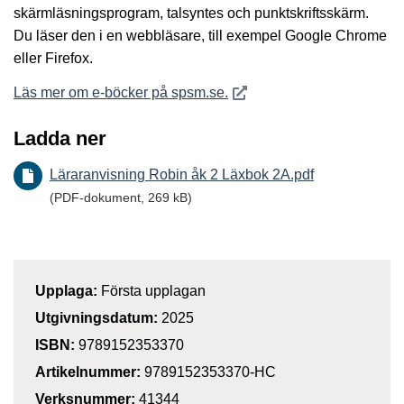
skärmläsningsprogram, talsyntes och punktskriftsskärm.
Du läser den i en webbläsare, till exempel Google Chrome
eller Firefox.
Öppnas i nytt fönster
Läs mer om e-böcker på spsm.se.
Ladda ner
Läraranvisning Robin åk 2 Läxbok 2A.pdf
(PDF-dokument, 269 kB)
Upplaga:
Första upplagan
Utgivningsdatum:
2025
ISBN:
9789152353370
Artikelnummer:
9789152353370-HC
Verksnummer:
41344