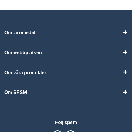
Om läromedel
Vis
Om webbplatsen
Vis
Om våra produkter
Visa
Om SPSM
Vis
Följ spsm