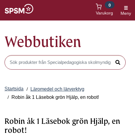
0
Öppnas i nytt fönster
Varukorg
Meny
Webbutiken
Sök produkter i Webbutiken
Sök
Startsida
Läromedel och lärverktyg
Robin åk 1 Läsebok grön Hjälp, en robot!
Robin åk 1 Läsebok grön Hjälp, en
robot!