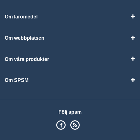
Om läromedel
Vis
Om webbplatsen
Vis
Om våra produkter
Visa
Om SPSM
Vis
Följ spsm
SPSM på Facebook
RSS