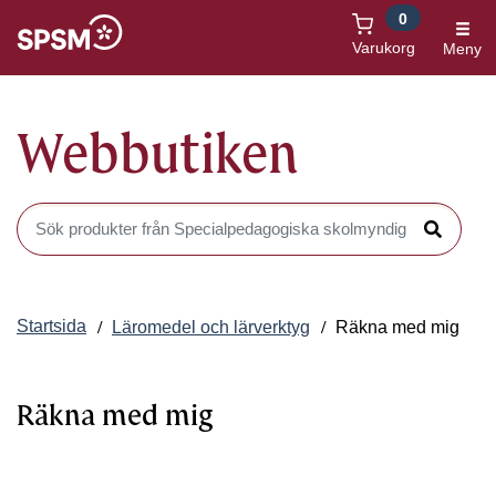
0
Öppnas i nytt fönster
Varukorg
Meny
Webbutiken
Sök produkter i Webbutiken
Sök
Startsida
Läromedel och lärverktyg
Räkna med mig
Räkna med mig