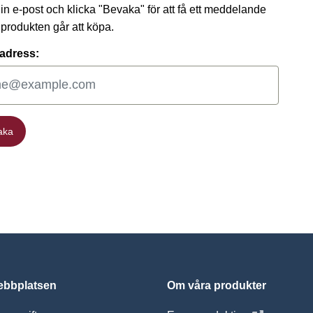
 din e-post och klicka "Bevaka" för att få ett meddelande
t produkten går att köpa.
adress:
aka
aka
bbplatsen
Om våra produkter