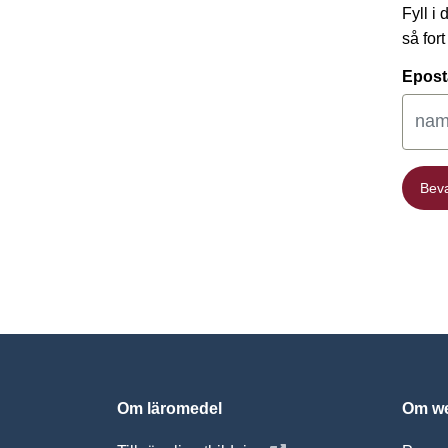
Fyll i
så for
Epost
Bev
Bev
Om läromedel
Om we