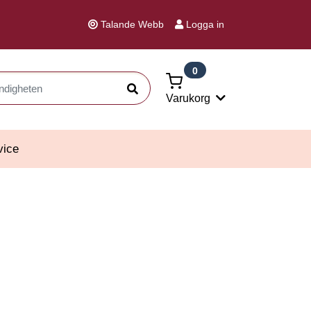
Talande Webb
Logga in
0
Sök
Varukorg
vice