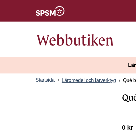
Öppnas i nytt fönster
Webbutiken
Lär
Startsida
Läromedel och lärverktyg
Qué bi
Qué
0 kr