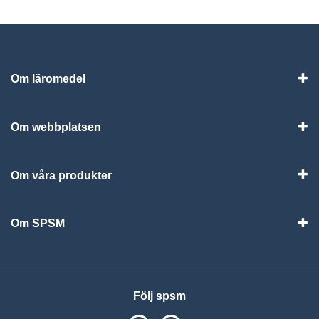
Om läromedel
Vis
Om webbplatsen
Vis
Om våra produkter
Visa
Om SPSM
Vis
Följ spsm