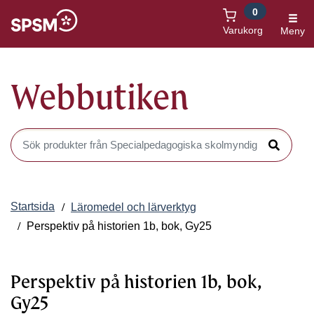
0
Öppnas i nytt fönster
Varukorg
Meny
Webbutiken
Sök produkter i Webbutiken
Sök
Startsida
Läromedel och lärverktyg
Perspektiv på historien 1b, bok, Gy25
Perspektiv på historien 1b, bok,
Gy25