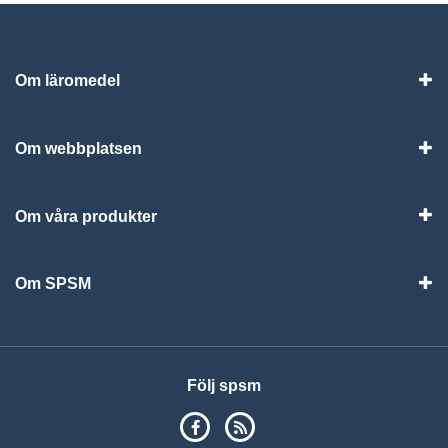
Om läromedel
Vis
Om webbplatsen
Vis
Om våra produkter
Visa
Om SPSM
Vis
Följ spsm
SPSM på Facebook
RSS