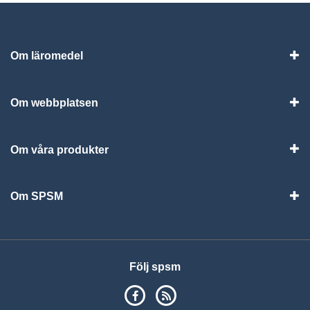
Om läromedel
Vis
Om webbplatsen
Vis
Om våra produkter
Visa
Om SPSM
Vis
Följ spsm
SPSM på Facebook
RSS