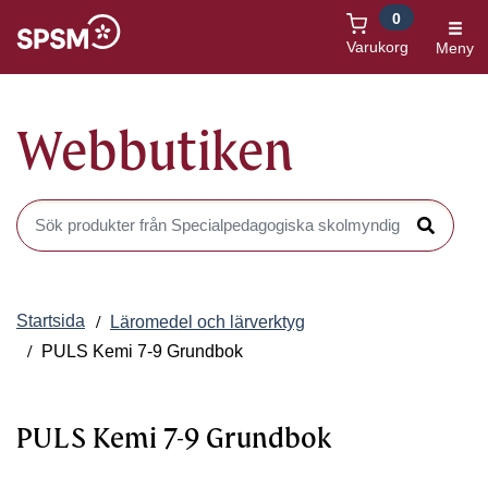
0
Öppnas i nytt fönster
Varukorg
Meny
Webbutiken
Sök produkter i Webbutiken
Sök
Startsida
Läromedel och lärverktyg
PULS Kemi 7-9 Grundbok
PULS Kemi 7-9 Grundbok