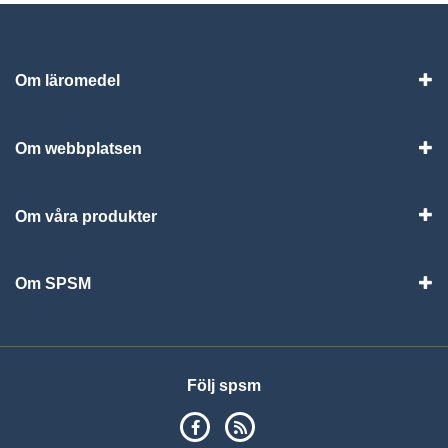
Om läromedel
Vis
Om webbplatsen
Vis
Om våra produkter
Visa
Om SPSM
Vis
Följ spsm
SPSM på Facebook
RSS