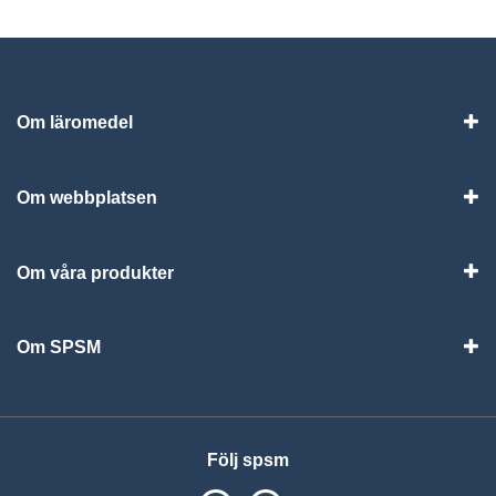
Om läromedel
Vis
Om webbplatsen
Vis
Om våra produkter
Visa
Om SPSM
Vis
Följ spsm