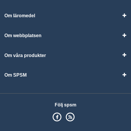
Om läromedel
Vis
Om webbplatsen
Vis
Om våra produkter
Visa
Om SPSM
Vis
Följ spsm
SPSM på Facebook
RSS