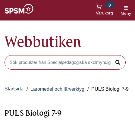
0
Öppnas i nytt fönster
Varukorg
Meny
Webbutiken
Sök produkter i Webbutiken
Sök
Startsida
Läromedel och lärverktyg
PULS Biologi 7-9
PULS Biologi 7-9