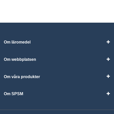
Om läromedel
Vis
Om webbplatsen
Vis
Om våra produkter
Visa
Om SPSM
Vis