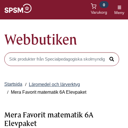
0
Öppnas i nytt fönster
Varukorg
Meny
Webbutiken
Sök produkter i Webbutiken
Sök
Startsida
Läromedel och lärverktyg
Mera Favorit matematik 6A Elevpaket
Mera Favorit matematik 6A
Elevpaket