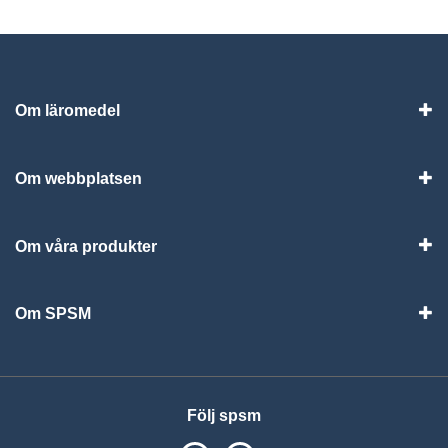
Om läromedel
Vis
Om webbplatsen
Vis
Om våra produkter
Visa
Om SPSM
Vis
Följ spsm