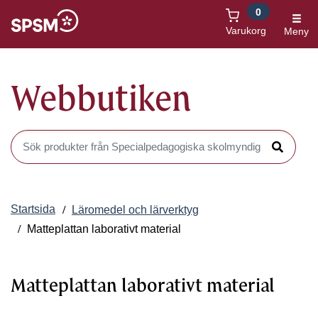
0
Öppnas i nytt fönster
Varukorg
Meny
Webbutiken
Sök produkter i Webbutiken
Sök
Startsida
Läromedel och lärverktyg
Matteplattan laborativt material
Matteplattan laborativt material