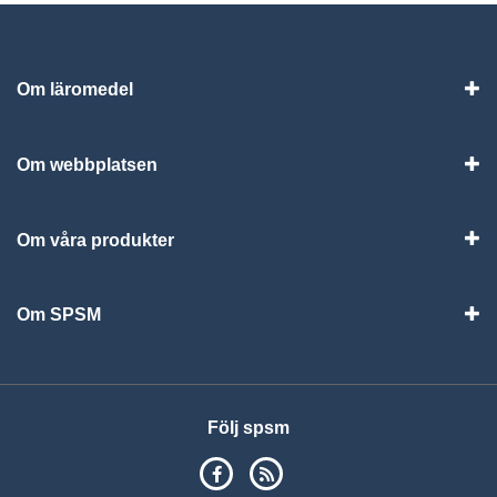
Om läromedel
Vis
Om webbplatsen
Vis
Om våra produkter
Visa
Om SPSM
Vis
Följ spsm
SPSM på Facebook
RSS