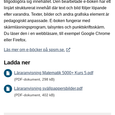
tillgodogöra sig innehållet. Den bearbetade e-boken har ett
linjärt strukturerat innehåll där text och bild följer löpande
efter varandra. Texter, bilder och andra grafiska element är
pedagogiskt anpassade. E-boken fungerar med
skärmläsningsprogram, talsyntes och punktskriftsskärm.
Du läser den i en webbläsare, till exempel Google Chrome
eller Firefox.
Öppnas i nytt fönster
Läs mer om e-böcker på spsm.se.
Ladda ner
Läraranvisning Matematik 5000+ Kurs 5.pdf
(PDF-dokument, 298 kB)
Läraranvisning svällpappersbilder.pdf
(PDF-dokument, 402 kB)