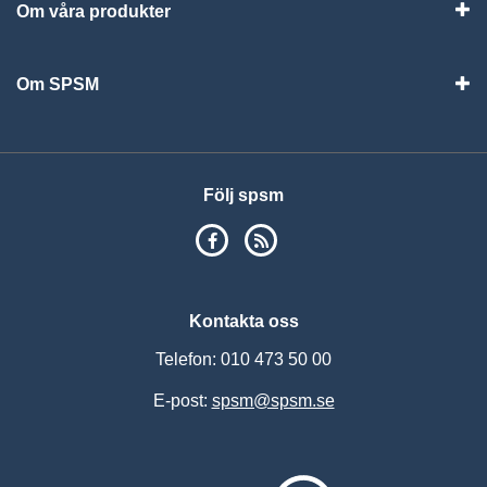
Om våra produkter
Visa
Om SPSM
Vis
Följ spsm
SPSM på Facebook
RSS
Kontakta oss
Telefon: 010 473 50 00
E-post:
spsm@spsm.se