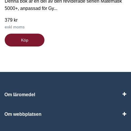
Denna bok är en del av den reviderade serien Matematik
5000+, anpassad för Gy...
379 kr
exkl moms
Köp
Om läromedel
Vis
Om webbplatsen
Vis