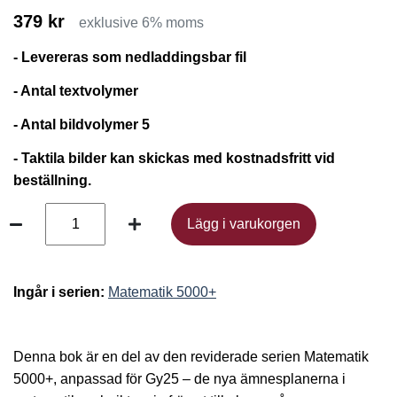
379 kr
exklusive 6% moms
- Levereras som nedladdingsbar fil
- Antal textvolymer
- Antal bildvolymer 5
- Taktila bilder kan skickas med kostnadsfritt vid
beställning.
Lägg i varukorgen
Lägg i varukorgen
Ingår i serien:
Matematik 5000+
Denna bok är en del av den reviderade serien Matematik
5000+, anpassad för Gy25 – de nya ämnesplanerna i