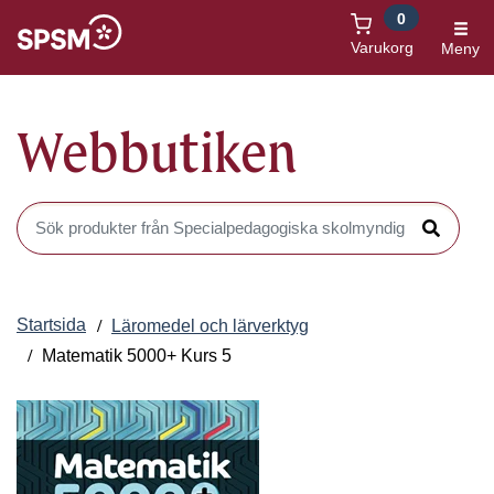
0
Öppnas i nytt fönster
Varukorg
Meny
Webbutiken
Sök produkter i Webbutiken
Sök
Startsida
Läromedel och lärverktyg
Matematik 5000+ Kurs 5