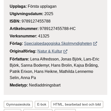
Upplaga:
Första upplagan
Utgivningsdatum:
2025
ISBN:
9789127455788
Artikelnummer:
9789127455788-HC
Verksnummer:
41325
Öppnas i n
Förlag:
Specialpedagogiska Skolmyndigheten
Öppnas i nytt fönster
Originalförlag:
Natur & Kultur
Författare:
Lena Alfredsson, Jonas Björk, Lars-Eric
Björk, Sanna Bodemyr, Hans Brolin, Kajsa Bråting,
Patrik Erixon, Hans Heikne, Mathilda Lennermo
Selin, Anna Pa
Medietyp:
Nedladdningsbart
Gymnasieskola
E-bok
HTML, bearbetad text och bild