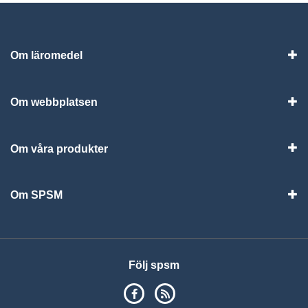
Om läromedel
Vis
Om webbplatsen
Vis
Om våra produkter
Visa
Om SPSM
Vis
Följ spsm
SPSM på Facebook
RSS