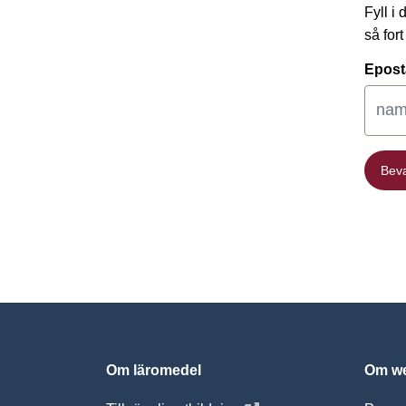
Fyll i
så for
Epost
Bev
Bev
Om läromedel
Om we