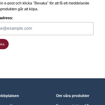
 din e-post och klicka "Bevaka" för att få ett meddelande
t produkten går att köpa.
adress:
aka
aka
bbplatsen
Om våra produkter