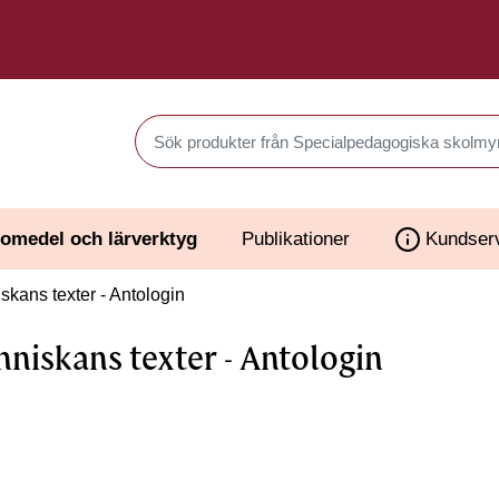
Sök produkter i Webbutiken
omedel och lärverktyg
Publikationer
Kundser
kans texter - Antologin
niskans texter - Antologin