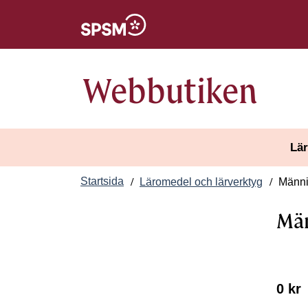
Öppnas i nytt fönster
Webbutiken
Lär
Startsida
Läromedel och lärverktyg
Männis
Män
0 kr