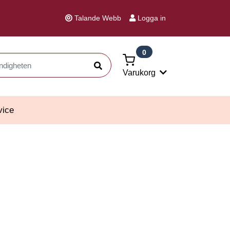
Talande Webb
Logga in
0
Sök
Varukorg
vice