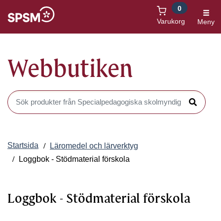
0
Öppnas i nytt fönster
Varukorg
Meny
Webbutiken
Sök produkter i Webbutiken
Sök
Startsida
Läromedel och lärverktyg
Loggbok - Stödmaterial förskola
Loggbok - Stödmaterial förskola