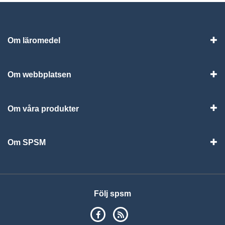
Om läromedel
Vis
Om webbplatsen
Vis
Om våra produkter
Visa
Om SPSM
Vis
Följ spsm
SPSM på Facebook
RSS