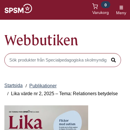
0
Öppnas i nytt fönster
Varukorg
Meny
Webbutiken
Sök produkter i Webbutiken
Sök
Startsida
Publikationer
Lika värde nr 2, 2025 – Tema: Relationers betydelse