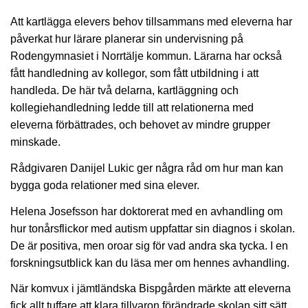
Att kartlägga elevers behov tillsammans med eleverna har
påverkat hur lärare planerar sin undervisning på
Rodengymnasiet i Norrtälje kommun. Lärarna har också
fått handledning av kollegor, som fått utbildning i att
handleda. De här två delarna, kartläggning och
kollegiehandledning ledde till att relationerna med
eleverna förbättrades, och behovet av mindre grupper
minskade.
Rådgivaren Danijel Lukic ger några råd om hur man kan
bygga goda relationer med sina elever.
Helena Josefsson har doktorerat med en avhandling om
hur tonårsflickor med autism uppfattar sin diagnos i skolan.
De är positiva, men oroar sig för vad andra ska tycka. I en
forskningsutblick kan du läsa mer om hennes avhandling.
När komvux i jämtländska Bispgården märkte att eleverna
fick allt tuffare att klara tillvaron förändrade skolan sitt sätt