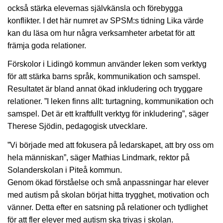
också stärka elevernas självkänsla och förebygga
konflikter. I det här numret av SPSM:s tidning Lika värde
kan du läsa om hur några verksamheter arbetat för att
främja goda relationer.
Förskolor i Lidingö kommun använder leken som verktyg
för att stärka barns språk, kommunikation och samspel.
Resultatet är bland annat ökad inkludering och tryggare
relationer. ”I leken finns allt: turtagning, kommunikation och
samspel. Det är ett kraftfullt verktyg för inkludering”, säger
Therese Sjödin, pedagogisk utvecklare.
”Vi började med att fokusera på ledarskapet, att bry oss om
hela människan”, säger Mathias Lindmark, rektor på
Solanderskolan i Piteå kommun.
Genom ökad förståelse och små anpassningar har elever
med autism på skolan börjat hitta trygghet, motivation och
vänner. Detta efter en satsning på relationer och tydlighet
för att fler elever med autism ska trivas i skolan.