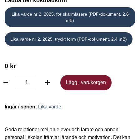
Ladda ner kostnadsfritt
Lika värde nr 2, 2025, för skärmläsare (PDF-dokument, 2,6
mB)
Lika värde nr 2, 2025, tryckt form (PDF-dokument, 2,4 mB)
0 kr
Lägg i varukorgen
Lägg i varukorgen
Ingår i serien:
Lika värde
Goda relationer mellan elever och lärare och annan
personal i skolan främjar lärande och motivation. Det kan