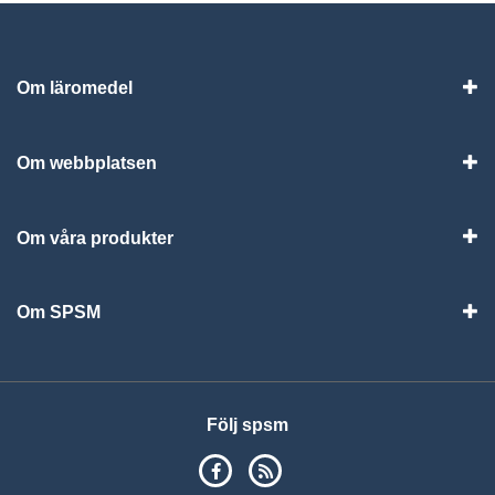
Om läromedel
Vis
Om webbplatsen
Vis
Om våra produkter
Visa
Om SPSM
Vis
Följ spsm
SPSM på Facebook
RSS