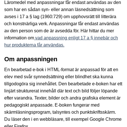
Läromedel med anpassningar får endast användas av den
som har en sådan syn- eller annan läsnedsättning som
avses i 17 a § lag (1960:729) om upphovsrätt till litterära
och konstnärliga verk. Anpassningar får endast användas
av den person som de är avsedda för. Här hittar du mer
information om
vad anpassning enligt 17 a § innebär och
hur produkterna får användas.
Om anpassningen
En bearbetad e-bok i HTML-format är anpassad för att en
elev med svår synnedsättning eller blindhet ska kunna
tillgodogöra sig innehållet. Den bearbetade e-boken har ett
linjärt strukturerat innehåll där text och bild följer löpande
efter varandra. Texter, bilder och andra grafiska element är
pedagogiskt anpassade. E-boken fungerar med
skärmläsningsprogram, talsyntes och punktskriftsskärm.
Du läser den i en webbläsare, till exempel Google Chrome
eller Firefox.