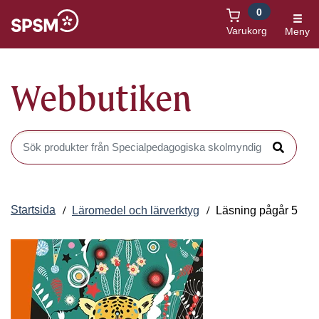
0
Öppnas i nytt fönster
Varukorg
Meny
Webbutiken
Sök produkter i Webbutiken
Sök
Startsida
Läromedel och lärverktyg
Läsning pågår 5