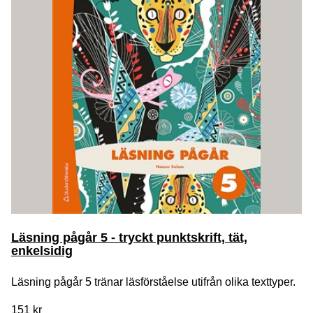
Läsning pågår 5 - tryckt punktskrift, tät,
enkelsidig
Läsning pågår 5 tränar läsförståelse utifrån olika texttyper.
151 kr