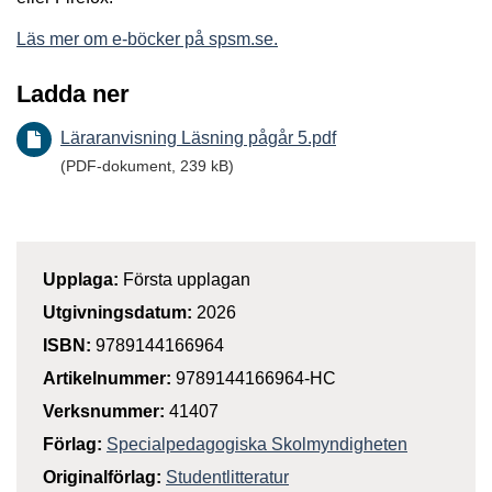
Läs mer om e-böcker på spsm.se.
Ladda ner
Läraranvisning Läsning pågår 5.pdf
(PDF-dokument, 239 kB)
Upplaga:
Första upplagan
Utgivningsdatum:
2026
ISBN:
9789144166964
Artikelnummer:
9789144166964-HC
Verksnummer:
41407
Förlag:
Specialpedagogiska Skolmyndigheten
Originalförlag:
Studentlitteratur