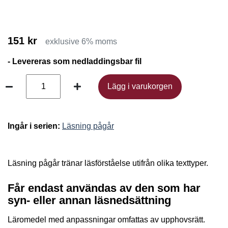
151 kr
exklusive 6% moms
- Levereras som nedladdingsbar fil
Lägg i varukorgen
Lägg i varukorgen
Ingår i serien:
Läsning pågår
Läsning pågår tränar läsförståelse utifrån olika texttyper.
Får endast användas av den som har
syn- eller annan läsnedsättning
Läromedel med anpassningar omfattas av upphovsrätt.