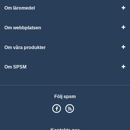
Om läromedel
Vis
Om webbplatsen
Vis
Om våra produkter
Visa
Om SPSM
Vis
Följ spsm
SPSM på Facebook
RSS